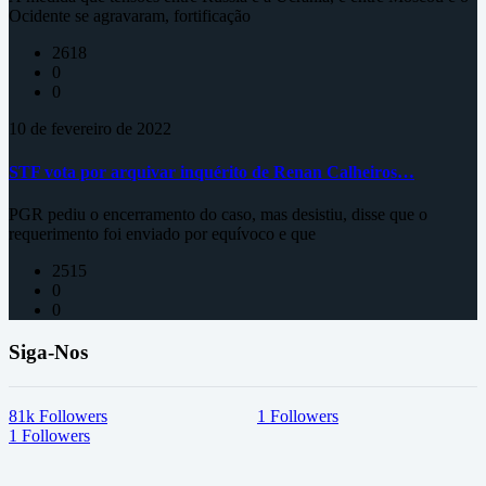
Ocidente se agravaram, fortificação
2618
0
0
10 de fevereiro de 2022
STF vota por arquivar inquérito de Renan Calheiros…
PGR pediu o encerramento do caso, mas desistiu, disse que o
requerimento foi enviado por equívoco e que
2515
0
0
Siga-Nos
81k
Followers
1
Followers
1
Followers