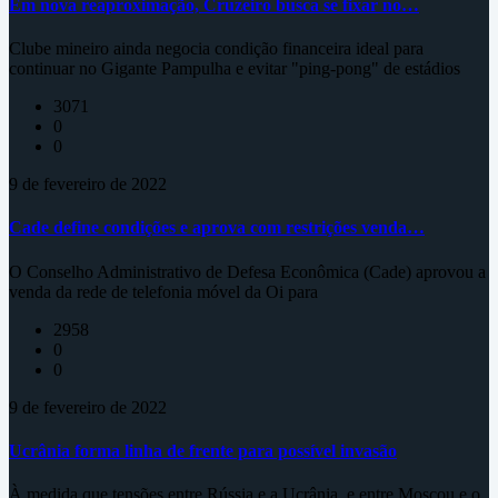
Em nova reaproximação, Cruzeiro busca se fixar no…
Clube mineiro ainda negocia condição financeira ideal para
continuar no Gigante Pampulha e evitar "ping-pong" de estádios
3071
0
0
9 de fevereiro de 2022
Cade define condições e aprova com restrições venda…
O Conselho Administrativo de Defesa Econômica (Cade) aprovou a
venda da rede de telefonia móvel da Oi para
2958
0
0
9 de fevereiro de 2022
Ucrânia forma linha de frente para possível invasão
À medida que tensões entre Rússia e a Ucrânia, e entre Moscou e o