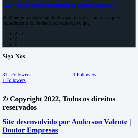
STF vota por arquivar inquérito de Renan Calheiros…
PGR pediu o encerramento do caso, mas desistiu, disse que o
requerimento foi enviado por equívoco e que
2516
0
0
Siga-Nos
81k
Followers
1
Followers
1
Followers
© Copyright 2022, Todos os direitos
reservados
Site desenvolvido por Anderson Valente |
Doutor Empresas