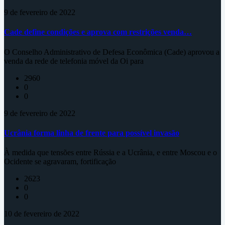
9 de fevereiro de 2022
Cade define condições e aprova com restrições venda…
O Conselho Administrativo de Defesa Econômica (Cade) aprovou a
venda da rede de telefonia móvel da Oi para
2960
0
0
9 de fevereiro de 2022
Ucrânia forma linha de frente para possível invasão
À medida que tensões entre Rússia e a Ucrânia, e entre Moscou e o
Ocidente se agravaram, fortificação
2623
0
0
10 de fevereiro de 2022