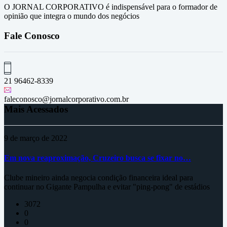
O JORNAL CORPORATIVO é indispensável para o formador de
opinião que integra o mundo dos negócios
Fale Conosco
21 96462-8339
faleconosco@jornalcorporativo.com.br
Mais Acessados
9 de março de 2022
Em nova reaproximação, Cruzeiro busca se fixar no…
Clube mineiro ainda negocia condição financeira ideal para
continuar no Gigante Pampulha e evitar "ping-pong" de estádios
3072
0
0