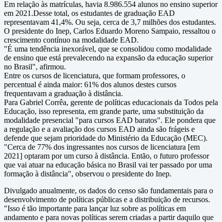
Em relação às matrículas, havia 8.986.554 alunos no ensino superior
em 2021.Desse total, os estudantes de graduação EAD
representavam 41,4%. Ou seja, cerca de 3,7 milhões dos estudantes.
O presidente do Inep, Carlos Eduardo Moreno Sampaio, ressaltou o
crescimento contínuo na modalidade EAD.
"É uma tendência inexorável, que se consolidou como modalidade
de ensino que está prevalecendo na expansão da educação superior
no Brasil", afirmou.
Entre os cursos de licenciatura, que formam professores, o
percentual é ainda maior: 61% dos alunos destes cursos
frequentavam a graduação à distância.
Para Gabriel Corrêa, gerente de políticas educacionais da Todos pela
Educação, isso representa, em grande parte, uma substituição da
modalidade presencial "para cursos EAD baratos". Ele pondera que
a regulação e a avaliação dos cursos EAD ainda são frágeis e
defende que sejam prioridade do Ministério da Educação (MEC).
"Cerca de 77% dos ingressantes nos cursos de licenciatura [em
2021] optaram por um curso à distância. Então, o futuro professor
que vai atuar na educação básica no Brasil vai ter passado por uma
formação à distância", observou o presidente do Inep.
Divulgado anualmente, os dados do censo são fundamentais para o
desenvolvimento de políticas públicas e a distribuição de recursos.
"Isso é tão importante para lançar luz sobre as políticas em
andamento e para novas políticas serem criadas a partir daquilo que