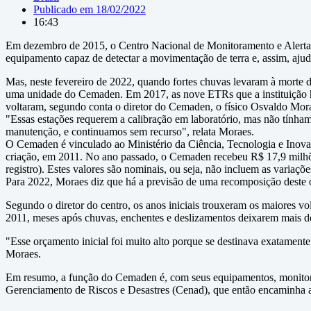
Publicado em
18/02/2022
16:43
Em dezembro de 2015, o Centro Nacional de Monitoramento e Alertas
equipamento capaz de detectar a movimentação de terra e, assim, ajud
Mas, neste fevereiro de 2022, quando fortes chuvas levaram à morte 
uma unidade do Cemaden. Em 2017, as nove ETRs que a instituição hav
voltaram, segundo conta o diretor do Cemaden, o físico Osvaldo Mor
"Essas estações requerem a calibração em laboratório, mas não tínham
manutenção, e continuamos sem recurso", relata Moraes.
O Cemaden é vinculado ao Ministério da Ciência, Tecnologia e Inova
criação, em 2011. No ano passado, o Cemaden recebeu R$ 17,9 milhõe
registro). Estes valores são nominais, ou seja, não incluem as variações
Para 2022, Moraes diz que há a previsão de uma recomposição deste 
Segundo o diretor do centro, os anos iniciais trouxeram os maiores 
2011, meses após chuvas, enchentes e deslizamentos deixarem mais de 
"Esse orçamento inicial foi muito alto porque se destinava exatamente
Moraes.
Em resumo, a função do Cemaden é, com seus equipamentos, monitorar
Gerenciamento de Riscos e Desastres (Cenad), que então encaminha a s