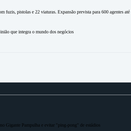
fuzis, pistolas e 22 viaturas. Expansão prevista para 600 agentes até
ão que integra o mundo dos negócios
r no Gigante Pampulha e evitar "ping-pong" de estádios