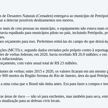
 de Desastres Naturais (Cemaden) entregava ao município de Petrópo
ar a detectar possíveis deslizamentos nos morros.
de mais de cem pessoas no município, o equipamento não estava mais em
ia espalhado para municípios piloto no país, incluindo Petrópolis, pr
aes.
os orçamento para isso. Preferimos retirá-las do campo do que deixá-las
ções (MCTI) e, segundo dados enviados pelo próprio centro à reporta
s de verbas federais; em 2020, havia recebido R$ 20,9 milhões; e em 
 inflacionárias.
orçamento, com valor anual total de R$ 23 milhões.
volumes de verbas; entre 2015 e 2020, os valores ficaram em um mesmo
900 mortos da Região Serrana do Rio de Janeiro, área da qual Petrópol
 a uma coisa que o Brasil não tinha antes. Era para fazer a compra e i
 áreas de risco — não só para enchentes, mas também para seca, entre 
inalização para as defesas civis locais.