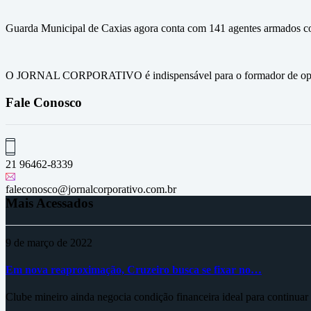
Guarda Municipal de Caxias agora conta com 141 agentes armados com 
O JORNAL CORPORATIVO é indispensável para o formador de opini
Fale Conosco
21 96462-8339
faleconosco@jornalcorporativo.com.br
Mais Acessados
9 de março de 2022
Em nova reaproximação, Cruzeiro busca se fixar no…
Clube mineiro ainda negocia condição financeira ideal para continua