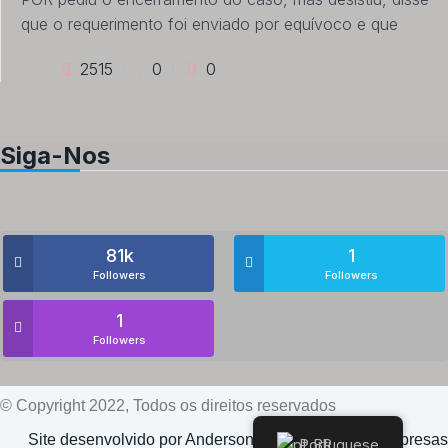
que o requerimento foi enviado por equívoco e que
2515
0
0
Siga-Nos
81k
1
Followers
Followers
1
Followers
© Copyright 2022, Todos os direitos reservados
Site desenvolvido por Anderson Valente | Doutor Empresas
Portuguese