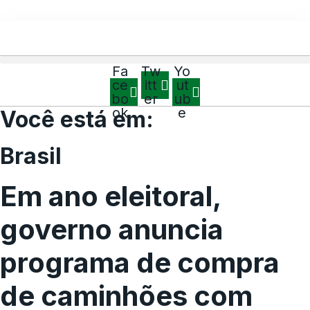
Fa
Tw
Yo
ce
itt
ut
bo
er
ub
ok
e
Você está em:
Brasil
Em ano eleitoral,
governo anuncia
programa de compra
de caminhões com