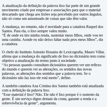
A atualização da definição da palavra lixo faz parte de um grande
movimento criado por empresas e associações para que o material
descartado que chega aos lixões seja percebido por outros ângulos,
não só como um amontoado de coisas que não têm valor.
A mudança, no entanto, não é novidade para a catadora Raquel dos
Santos. Para ela, o lixo sempre valeu muito.
“É de onde eu tiro minha renda, sustentar meus filhos, onde vou ter
uma casinha. Aonde eu não deixo faltar nada pros meus filhos”, diz
a catadora.
O chefe do Instituto Antonio Houaiss de Lexicografia, Mauro Villar,
afirma que a mudança do significado de lixo no dicionário tem como
objetivo a atualização do termo junto à sociedade.
“As pessoas quando consultam dicionários querem ver um reflexo
do mundo e querem ver as alterações, os sentidos das novas
palavras, as alterações dos sentidos que a palavra tem. Se o
dicionário não faz isso ele está morto”, define.
A também catadora Ana Cristina dos Santos também está atualizada
com a definição da palavra lixo.
“Esse material é lixo? Não. Ele não é lixo porque é o sustento da
gente. É um serviço digno demais da conta, garante a renda e a
sobrevivência da gente”, argumenta.