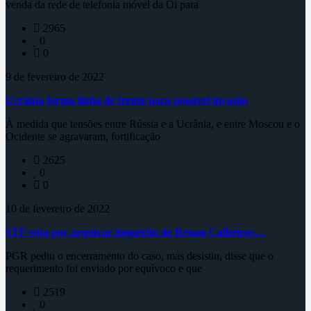
venda da rede de telefonia móvel da Oi para
2965
0
0
9 de fevereiro de 2022
Ucrânia forma linha de frente para possível invasão
À medida que tensões entre Rússia e a Ucrânia, e entre Moscou e o
Ocidente se agravaram, fortificação
2625
0
0
10 de fevereiro de 2022
STF vota por arquivar inquérito de Renan Calheiros…
PGR pediu o encerramento do caso, mas desistiu, disse que o
requerimento foi enviado por equívoco e que
2519
0