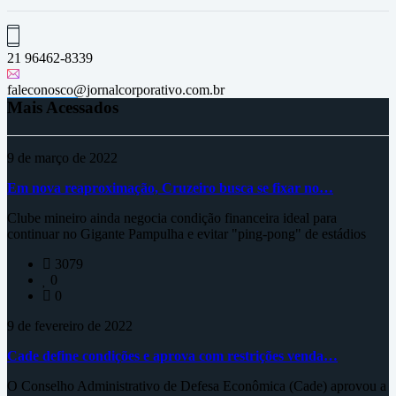
21 96462-8339
faleconosco@jornalcorporativo.com.br
Mais Acessados
9 de março de 2022
Em nova reaproximação, Cruzeiro busca se fixar no…
Clube mineiro ainda negocia condição financeira ideal para
continuar no Gigante Pampulha e evitar "ping-pong" de estádios
3079
0
0
9 de fevereiro de 2022
Cade define condições e aprova com restrições venda…
O Conselho Administrativo de Defesa Econômica (Cade) aprovou a