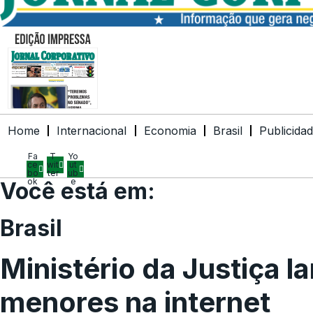
Home
Internacional
Economia
Brasil
Publicida
Fa
T
Yo
ce
wit
ut
bo
ter
ub
ok
e
Você está em:
Brasil
Ministério da Justiça la
menores na internet