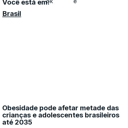
ok
e
Você está em:
Brasil
Obesidade pode afetar metade das
crianças e adolescentes brasileiros
até 2035