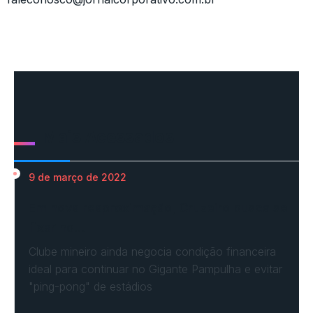
Mais Acessados
9 de março de 2022
Em nova reaproximação, Cruzeiro busca se
fixar no…
Clube mineiro ainda negocia condição financeira
ideal para continuar no Gigante Pampulha e evitar
"ping-pong" de estádios