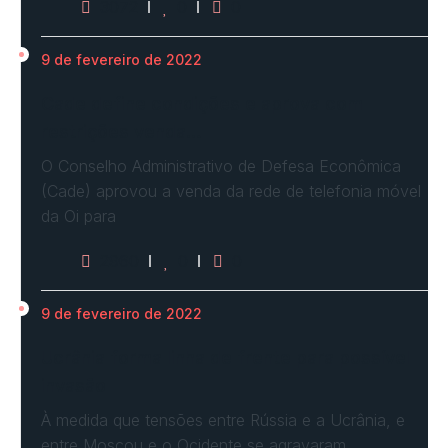
3072
0
0
9 de fevereiro de 2022
Cade define condições e aprova com
restrições venda…
O Conselho Administrativo de Defesa Econômica
(Cade) aprovou a venda da rede de telefonia móvel
da Oi para
2960
0
0
9 de fevereiro de 2022
Ucrânia forma linha de frente para possível
invasão
À medida que tensões entre Rússia e a Ucrânia, e
entre Moscou e o Ocidente se agravaram,