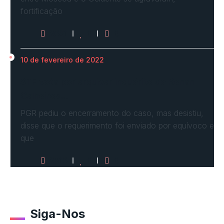
fortificação
2621
0
0
10 de fevereiro de 2022
STF vota por arquivar inquérito de Renan
Calheiros…
PGR pediu o encerramento do caso, mas desistiu,
disse que o requerimento foi enviado por equívoco e
que
2516
0
0
Siga-Nos