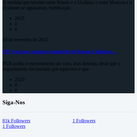
À medida que tensões entre Rússia e a Ucrânia, e entre Moscou e o
Ocidente se agravaram, fortificação
2625
0
0
10 de fevereiro de 2022
STF vota por arquivar inquérito de Renan Calheiros…
PGR pediu o encerramento do caso, mas desistiu, disse que o
requerimento foi enviado por equívoco e que
2520
0
0
Siga-Nos
81k
Followers
1
Followers
1
Followers