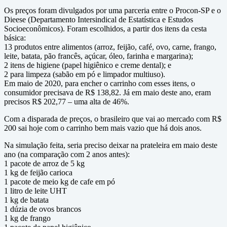
Os preços foram divulgados por uma parceria entre o Procon-SP e o
Dieese (Departamento Intersindical de Estatística e Estudos
Socioeconômicos). Foram escolhidos, a partir dos itens da cesta
básica:
13 produtos entre alimentos (arroz, feijão, café, ovo, carne, frango,
leite, batata, pão francês, açúcar, óleo, farinha e margarina);
2 itens de higiene (papel higiênico e creme dental); e
2 para limpeza (sabão em pó e limpador multiuso).
Em maio de 2020, para encher o carrinho com esses itens, o
consumidor precisava de R$ 138,82. Já em maio deste ano, eram
precisos R$ 202,77 – uma alta de 46%.
Com a disparada de preços, o brasileiro que vai ao mercado com R$
200 sai hoje com o carrinho bem mais vazio que há dois anos.
Na simulação feita, seria preciso deixar na prateleira em maio deste
ano (na comparação com 2 anos antes):
1 pacote de arroz de 5 kg
1 kg de feijão carioca
1 pacote de meio kg de cafe em pó
1 litro de leite UHT
1 kg de batata
1 dúzia de ovos brancos
1 kg de frango