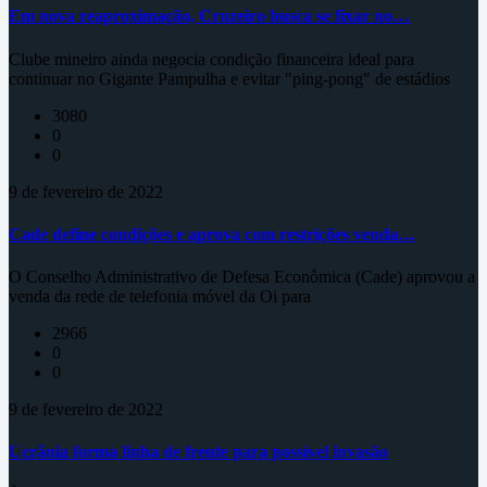
Em nova reaproximação, Cruzeiro busca se fixar no…
Clube mineiro ainda negocia condição financeira ideal para
continuar no Gigante Pampulha e evitar "ping-pong" de estádios
3080
0
0
9 de fevereiro de 2022
Cade define condições e aprova com restrições venda…
O Conselho Administrativo de Defesa Econômica (Cade) aprovou a
venda da rede de telefonia móvel da Oi para
2966
0
0
9 de fevereiro de 2022
Ucrânia forma linha de frente para possível invasão