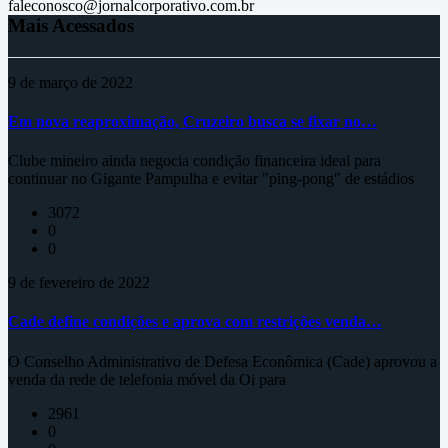
faleconosco@jornalcorporativo.com.br
Mais Acessados
9 de março de 2022
Em nova reaproximação, Cruzeiro busca se fixar no…
Clube mineiro ainda negocia condição financeira ideal para
continuar no Gigante Pampulha e evitar "ping-pong" de estádios
3072
0
0
9 de fevereiro de 2022
Cade define condições e aprova com restrições venda…
O Conselho Administrativo de Defesa Econômica (Cade) aprovou a
venda da rede de telefonia móvel da Oi para
2961
0