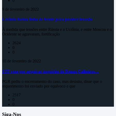
0
9 de fevereiro de 2022
Ucrânia forma linha de frente para possível invasão
À medida que tensões entre Rússia e a Ucrânia, e entre Moscou e o
Ocidente se agravaram, fortificação
2624
0
0
10 de fevereiro de 2022
STF vota por arquivar inquérito de Renan Calheiros…
PGR pediu o encerramento do caso, mas desistiu, disse que o
requerimento foi enviado por equívoco e que
2517
0
0
Siga-Nos