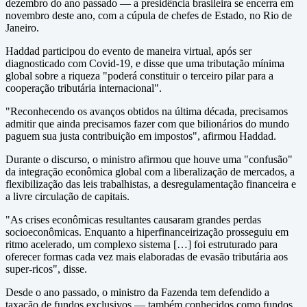
dezembro do ano passado — a presidência brasileira se encerra em
novembro deste ano, com a cúpula de chefes de Estado, no Rio de
Janeiro.
Haddad participou do evento de maneira virtual, após ser
diagnosticado com Covid-19, e disse que uma tributação mínima
global sobre a riqueza "poderá constituir o terceiro pilar para a
cooperação tributária internacional".
"Reconhecendo os avanços obtidos na última década, precisamos
admitir que ainda precisamos fazer com que bilionários do mundo
paguem sua justa contribuição em impostos", afirmou Haddad.
Durante o discurso, o ministro afirmou que houve uma "confusão"
da integração econômica global com a liberalização de mercados, a
flexibilização das leis trabalhistas, a desregulamentação financeira e
a livre circulação de capitais.
"As crises econômicas resultantes causaram grandes perdas
socioeconômicas. Enquanto a hiperfinanceirização prosseguiu em
ritmo acelerado, um complexo sistema […] foi estruturado para
oferecer formas cada vez mais elaboradas de evasão tributária aos
super-ricos", disse.
Desde o ano passado, o ministro da Fazenda tem defendido a
taxação de fundos exclusivos — também conhecidos como fundos