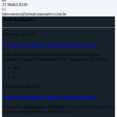
21 96462-8339
faleconosco@jornalcorporativo.com.br
Mais Acessados
9 de março de 2022
Em nova reaproximação, Cruzeiro busca se fixar no…
Clube mineiro ainda negocia condição financeira ideal para
continuar no Gigante Pampulha e evitar "ping-pong" de estádios
3081
0
0
9 de fevereiro de 2022
Cade define condições e aprova com restrições venda…
O Conselho Administrativo de Defesa Econômica (Cade) aprovou a
venda da rede de telefonia móvel da Oi para