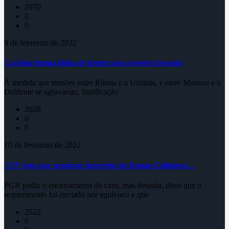
2970
0
0
9 de fevereiro de 2022
Ucrânia forma linha de frente para possível invasão
À medida que tensões entre Rússia e a Ucrânia, e entre Moscou e o
Ocidente se agravaram, fortificação
2628
0
0
10 de fevereiro de 2022
STF vota por arquivar inquérito de Renan Calheiros…
PGR pediu o encerramento do caso, mas desistiu, disse que o
requerimento foi enviado por equívoco e que
2522
0