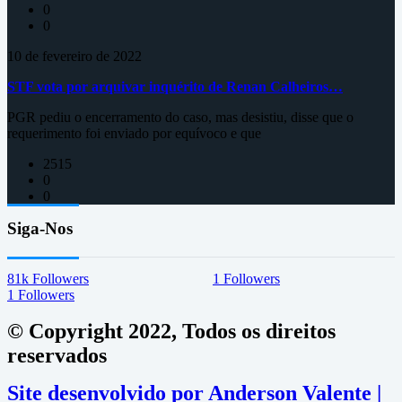
0
0
10 de fevereiro de 2022
STF vota por arquivar inquérito de Renan Calheiros…
PGR pediu o encerramento do caso, mas desistiu, disse que o
requerimento foi enviado por equívoco e que
2515
0
0
Siga-Nos
81k
Followers
1
Followers
1
Followers
© Copyright 2022, Todos os direitos
reservados
Site desenvolvido por Anderson Valente |