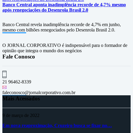
Banco Central aponta inadimplência recorde de 4,7% mesmo
após renegociações do Desenrola Brasil 2.0
Banco Central revela inadimplência recorde de 4,7% em junho,
mesmo com bilhões renegociados pelo Desenrola Brasil 2.0.
O JORNAL CORPORATIVO é indispensável para o formador de
opinião que integra o mundo dos negócios
Fale Conosco
21 96462-8339
faleconosco@jornalcorporativo.com.br
Mais Acessados
9 de março de 2022
Em nova reaproximação, Cruzeiro busca se fixar no…