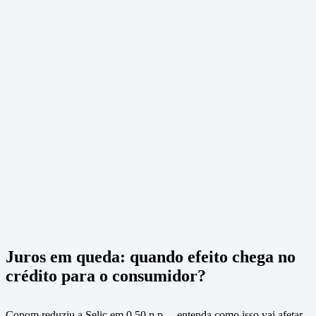
Juros em queda: quando efeito chega no
crédito para o consumidor?
Copom reduziu a Selic em 0,50 p.p. – entenda como isso vai afetar