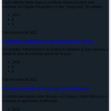
Clube mineiro ainda negocia condição financeira ideal para
continuar no Gigante Pampulha e evitar "ping-pong" de estádios
3071
0
0
9 de fevereiro de 2022
Cade define condições e aprova com restrições venda…
O Conselho Administrativo de Defesa Econômica (Cade) aprovou a
venda da rede de telefonia móvel da Oi para
2958
0
0
9 de fevereiro de 2022
Ucrânia forma linha de frente para possível invasão
À medida que tensões entre Rússia e a Ucrânia, e entre Moscou e o
Ocidente se agravaram, fortificação
2618