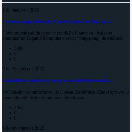
9 de março de 2022
Em nova reaproximação, Cruzeiro busca se fixar no…
Clube mineiro ainda negocia condição financeira ideal para
continuar no Gigante Pampulha e evitar "ping-pong" de estádios
3080
0
0
9 de fevereiro de 2022
Cade define condições e aprova com restrições venda…
O Conselho Administrativo de Defesa Econômica (Cade) aprovou a
venda da rede de telefonia móvel da Oi para
2967
0
0
9 de fevereiro de 2022