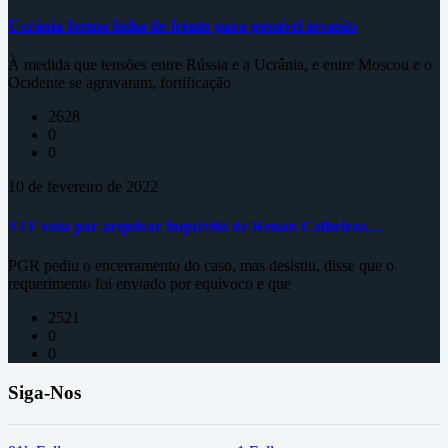
Ucrânia forma linha de frente para possível invasão
À medida que tensões entre Rússia e a Ucrânia, e entre Moscou e o
Ocidente se agravaram, fortificação
2628
0
0
10 de fevereiro de 2022
STF vota por arquivar inquérito de Renan Calheiros…
PGR pediu o encerramento do caso, mas desistiu, disse que o
requerimento foi enviado por equívoco e que
2521
0
0
Siga-Nos