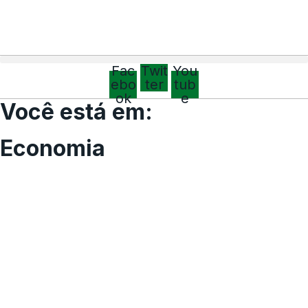
Fac
Twit
You
ebo
ter
tub
ok
e
Você está em:
Economia