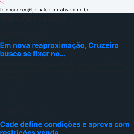
faleconosco@jornalcorporativo.com.br
Mais Acessados
9 de março de 2022
Em nova reaproximação, Cruzeiro
busca se fixar no…
Clube mineiro ainda negocia condição financeira ideal
para continuar no Gigante Pampulha e evitar "ping-pong"
de estádios
3078
0
0
9 de fevereiro de 2022
Cade define condições e aprova com
restrições venda…