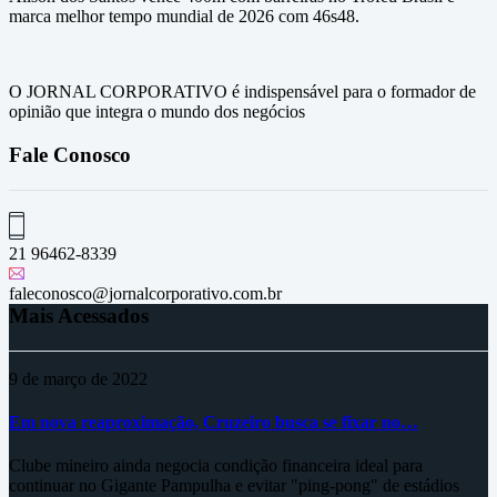
marca melhor tempo mundial de 2026 com 46s48.
O JORNAL CORPORATIVO é indispensável para o formador de
opinião que integra o mundo dos negócios
Fale Conosco
21 96462-8339
faleconosco@jornalcorporativo.com.br
Mais Acessados
9 de março de 2022
Em nova reaproximação, Cruzeiro busca se fixar no…
Clube mineiro ainda negocia condição financeira ideal para
continuar no Gigante Pampulha e evitar "ping-pong" de estádios