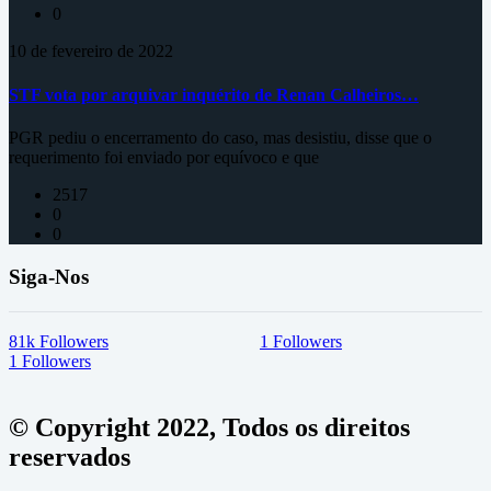
0
10 de fevereiro de 2022
STF vota por arquivar inquérito de Renan Calheiros…
PGR pediu o encerramento do caso, mas desistiu, disse que o
requerimento foi enviado por equívoco e que
2517
0
0
Siga-Nos
81k
Followers
1
Followers
1
Followers
© Copyright 2022, Todos os direitos
reservados