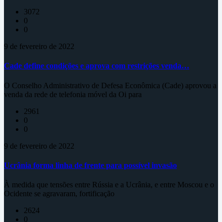
3072
0
0
9 de fevereiro de 2022
Cade define condições e aprova com restrições venda…
O Conselho Administrativo de Defesa Econômica (Cade) aprovou a
venda da rede de telefonia móvel da Oi para
2961
0
0
9 de fevereiro de 2022
Ucrânia forma linha de frente para possível invasão
À medida que tensões entre Rússia e a Ucrânia, e entre Moscou e o
Ocidente se agravaram, fortificação
2624
0