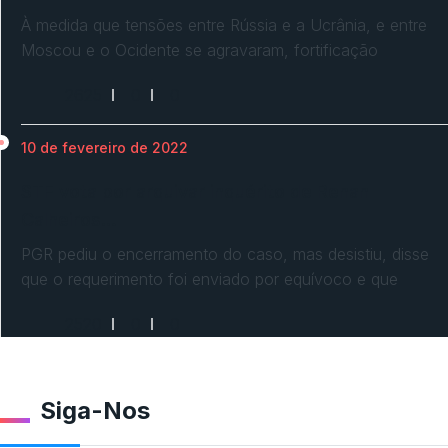
À medida que tensões entre Rússia e a Ucrânia, e entre
Moscou e o Ocidente se agravaram, fortificação
2625
0
0
10 de fevereiro de 2022
STF vota por arquivar inquérito de Renan
Calheiros…
PGR pediu o encerramento do caso, mas desistiu, disse
que o requerimento foi enviado por equívoco e que
2520
0
0
Siga-Nos