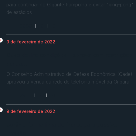
para continuar no Gigante Pampulha e evitar "ping-pong"
de estádios
3080
0
0
9 de fevereiro de 2022
Cade define condições e aprova com restrições
venda…
O Conselho Administrativo de Defesa Econômica (Cade)
aprovou a venda da rede de telefonia móvel da Oi para
2966
0
0
9 de fevereiro de 2022
Ucrânia forma linha de frente para possível
invasão