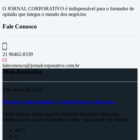
O JORNAL CORPORATIVO é indispensável para o formador de
opinião que integra o mundo dos negócios
Fale Conosco
21 96462-8339
faleconosco@jornalcorporativo.com.br
Mais Acessados
9 de março de 2022
Em nova reaproximação, Cruzeiro busca se fixar no…
Clube mineiro ainda negocia condição financeira ideal para
continuar no Gigante Pampulha e evitar "ping-pong" de estádios
3073
0