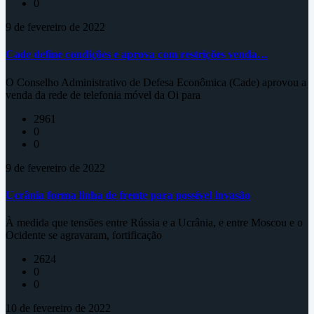
0
9 de fevereiro de 2022
Cade define condições e aprova com restrições venda…
O Conselho Administrativo de Defesa Econômica (Cade) aprovou a
venda da rede de telefonia móvel da Oi para
2961
0
0
9 de fevereiro de 2022
Ucrânia forma linha de frente para possível invasão
À medida que tensões entre Rússia e a Ucrânia, e entre Moscou e o
Ocidente se agravaram, fortificação
2624
0
0
10 de fevereiro de 2022