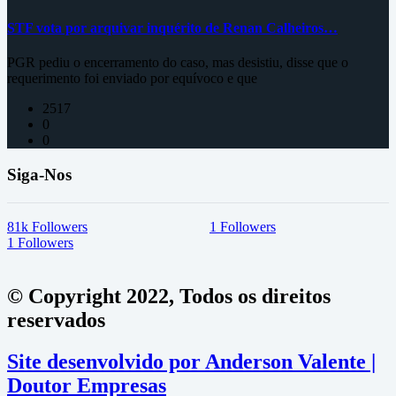
STF vota por arquivar inquérito de Renan Calheiros…
PGR pediu o encerramento do caso, mas desistiu, disse que o
requerimento foi enviado por equívoco e que
2517
0
0
Siga-Nos
81k
Followers
1
Followers
1
Followers
© Copyright 2022, Todos os direitos
reservados
Site desenvolvido por Anderson Valente |
Doutor Empresas