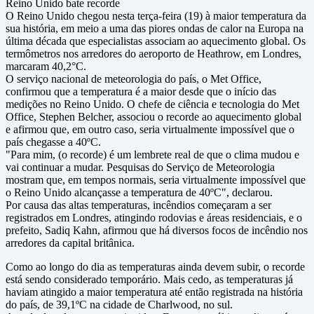
Reino Unido bate recorde
O Reino Unido chegou nesta terça-feira (19) à maior temperatura da
sua história, em meio a uma das piores ondas de calor na Europa na
última década que especialistas associam ao aquecimento global. Os
termômetros nos arredores do aeroporto de Heathrow, em Londres,
marcaram 40,2°C.
O serviço nacional de meteorologia do país, o Met Office,
confirmou que a temperatura é a maior desde que o início das
medições no Reino Unido. O chefe de ciência e tecnologia do Met
Office, Stephen Belcher, associou o recorde ao aquecimento global
e afirmou que, em outro caso, seria virtualmente impossível que o
país chegasse a 40ºC.
"Para mim, (o recorde) é um lembrete real de que o clima mudou e
vai continuar a mudar. Pesquisas do Serviço de Meteorologia
mostram que, em tempos normais, seria virtualmente impossível que
o Reino Unido alcançasse a temperatura de 40ºC", declarou.
Por causa das altas temperaturas, incêndios começaram a ser
registrados em Londres, atingindo rodovias e áreas residenciais, e o
prefeito, Sadiq Kahn, afirmou que há diversos focos de incêndio nos
arredores da capital britânica.
Como ao longo do dia as temperaturas ainda devem subir, o recorde
está sendo considerado temporário. Mais cedo, as temperaturas já
haviam atingido a maior temperatura até então registrada na história
do país, de 39,1ºC na cidade de Charlwood, no sul.