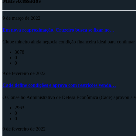
Mais Acessados
9 de março de 2022
Em nova reaproximação, Cruzeiro busca se fixar no…
Clube mineiro ainda negocia condição financeira ideal para continua
3078
0
0
9 de fevereiro de 2022
Cade define condições e aprova com restrições venda…
O Conselho Administrativo de Defesa Econômica (Cade) aprovou a ve
2963
0
0
9 de fevereiro de 2022