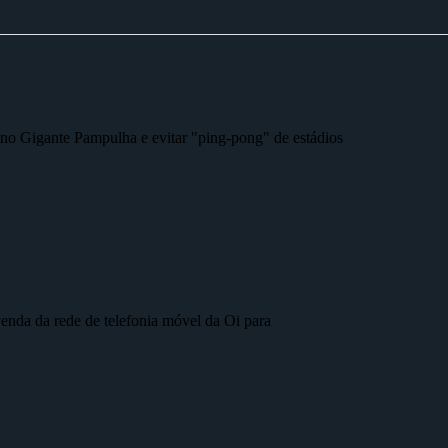
r no Gigante Pampulha e evitar "ping-pong" de estádios
nda da rede de telefonia móvel da Oi para