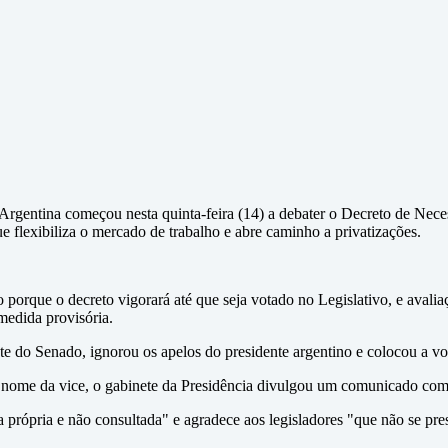
a Argentina começou nesta quinta-feira (14) a debater o Decreto de N
e flexibiliza o mercado de trabalho e abre caminho a privatizações.
o porque o decreto vigorará até que seja votado no Legislativo, e aval
medida provisória.
nte do Senado, ignorou os apelos do presidente argentino e colocou a v
o nome da vice, o gabinete da Presidência divulgou um comunicado com di
 própria e não consultada" e agradece aos legisladores "que não se pr