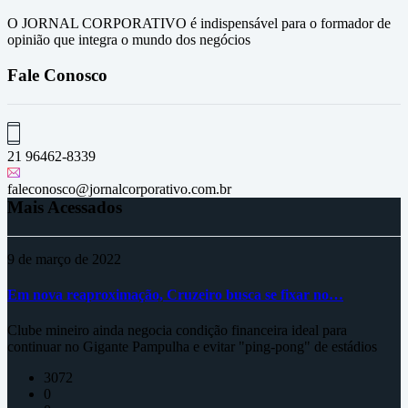
O JORNAL CORPORATIVO é indispensável para o formador de
opinião que integra o mundo dos negócios
Fale Conosco
21 96462-8339
faleconosco@jornalcorporativo.com.br
Mais Acessados
9 de março de 2022
Em nova reaproximação, Cruzeiro busca se fixar no…
Clube mineiro ainda negocia condição financeira ideal para
continuar no Gigante Pampulha e evitar "ping-pong" de estádios
3072
0