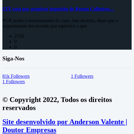
STF vota por arquivar inquérito de Renan Calheiros…
PGR pediu o encerramento do caso, mas desistiu, disse que o
requerimento foi enviado por equívoco e que
2516
0
0
Siga-Nos
81k
Followers
1
Followers
1
Followers
© Copyright 2022, Todos os direitos
reservados
Site desenvolvido por Anderson Valente |
Doutor Empresas