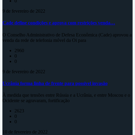
0
9 de fevereiro de 2022
Cade define condições e aprova com restrições venda…
O Conselho Administrativo de Defesa Econômica (Cade) aprovou a
venda da rede de telefonia móvel da Oi para
2960
0
0
9 de fevereiro de 2022
Ucrânia forma linha de frente para possível invasão
À medida que tensões entre Rússia e a Ucrânia, e entre Moscou e o
Ocidente se agravaram, fortificação
2623
0
0
10 de fevereiro de 2022