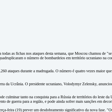
sta todas as fichas nos ataques desta semana, que Moscou chamou de "s
as quadruplicaram o número de bombardeios em território ucraniano na co
1.260 ataques durante a madrugada. O número é quatro vezes maior que 
erra da Ucrânia. O presidente ucraniano, Volodymyr Zelensky, anunciou
pode culminar tanto na conquista para a Rússia de territórios do lest
o de guerra para a região, e pode ainda sofrer mais sanções em decor
terça-feira (19) prever um desdobramento significativo da nova fase. "Ou