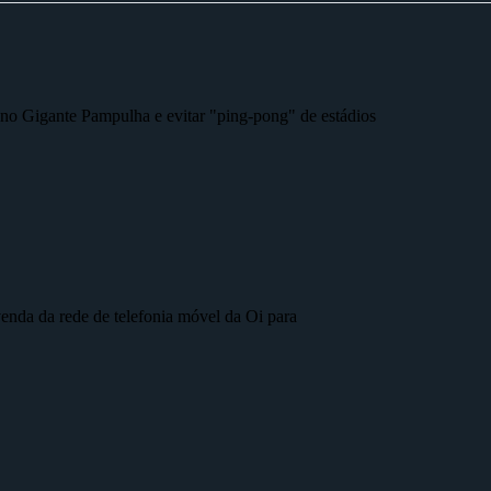
r no Gigante Pampulha e evitar "ping-pong" de estádios
nda da rede de telefonia móvel da Oi para