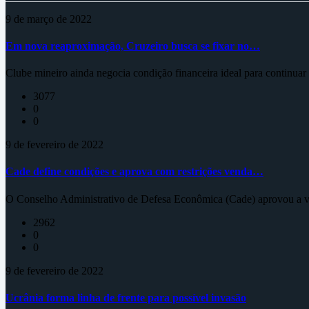
9 de março de 2022
Em nova reaproximação, Cruzeiro busca se fixar no…
Clube mineiro ainda negocia condição financeira ideal para continua
3077
0
0
9 de fevereiro de 2022
Cade define condições e aprova com restrições venda…
O Conselho Administrativo de Defesa Econômica (Cade) aprovou a ve
2962
0
0
9 de fevereiro de 2022
Ucrânia forma linha de frente para possível invasão