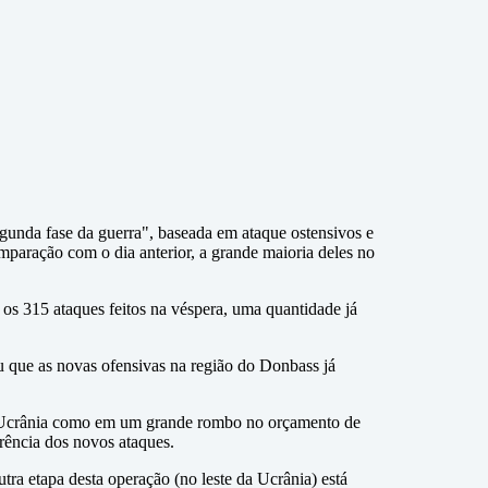
egunda fase da guerra", baseada em ataque ostensivos e
mparação com o dia anterior, a grande maioria deles no
os 315 ataques feitos na véspera, uma quantidade já
 que as novas ofensivas na região do Donbass já
e da Ucrânia como em um grande rombo no orçamento de
rência dos novos ataques.
tra etapa desta operação (no leste da Ucrânia) está