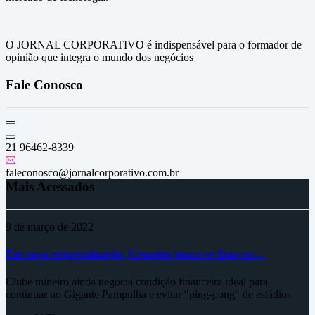
O JORNAL CORPORATIVO é indispensável para o formador de
opinião que integra o mundo dos negócios
Fale Conosco
21 96462-8339
faleconosco@jornalcorporativo.com.br
Mais Acessados
9 de março de 2022
Em nova reaproximação, Cruzeiro busca se fixar no…
Clube mineiro ainda negocia condição financeira ideal para
continuar no Gigante Pampulha e evitar "ping-pong" de estádios