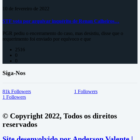
10 de fevereiro de 2022
STF vota por arquivar inquérito de Renan Calheiros…
PGR pediu o encerramento do caso, mas desistiu, disse que o
requerimento foi enviado por equívoco e que
2516
0
0
Siga-Nos
81k
Followers
1
Followers
1
Followers
© Copyright 2022, Todos os direitos
reservados
Site desenvolvido por Anderson Valente |