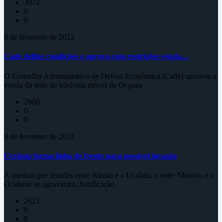
3072
0
0
9 de fevereiro de 2022
Cade define condições e aprova com restrições venda…
O Conselho Administrativo de Defesa Econômica (Cade) aprovou a
venda da rede de telefonia móvel da Oi para
2960
0
0
9 de fevereiro de 2022
Ucrânia forma linha de frente para possível invasão
À medida que tensões entre Rússia e a Ucrânia, e entre Moscou e o
Ocidente se agravaram, fortificação
2623
0
0