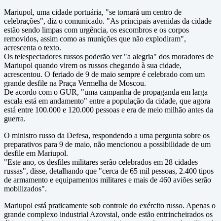
Mariupol, uma cidade portuária, "se tornará um centro de
celebrações", diz o comunicado. "As principais avenidas da cidade
estão sendo limpas com urgência, os escombros e os corpos
removidos, assim como as munições que não explodiram",
acrescenta o texto.
Os telespectadores russos poderão ver "a alegria" dos moradores de
Mariupol quando virem os russos chegando à sua cidade,
acrescentou. O feriado de 9 de maio sempre é celebrado com um
grande desfile na Praça Vermelha de Moscou.
De acordo com o GUR, "uma campanha de propaganda em larga
escala está em andamento" entre a população da cidade, que agora
está entre 100.000 e 120.000 pessoas e era de meio milhão antes da
guerra.
O ministro russo da Defesa, respondendo a uma pergunta sobre os
preparativos para 9 de maio, não mencionou a possibilidade de um
desfile em Mariupol.
"Este ano, os desfiles militares serão celebrados em 28 cidades
russas", disse, detalhando que "cerca de 65 mil pessoas, 2.400 tipos
de armamento e equipamentos militares e mais de 460 aviões serão
mobilizados".
Mariupol está praticamente sob controle do exército russo. Apenas o
grande complexo industrial Azovstal, onde estão entrincheirados os