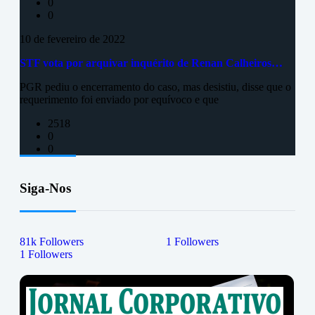
0
0
10 de fevereiro de 2022
STF vota por arquivar inquérito de Renan Calheiros…
PGR pediu o encerramento do caso, mas desistiu, disse que o
requerimento foi enviado por equívoco e que
2518
0
0
Siga-Nos
81k
Followers
1
Followers
1
Followers