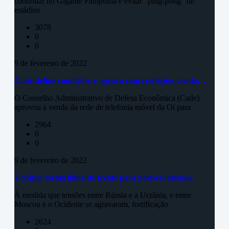
continuar no Gigante Pampulha e evitar "ping-pong" de
estádios
3078
0
0
9 de fevereiro de 2022
Cade define condições e aprova com restrições venda…
O Conselho Administrativo de Defesa Econômica (Cade)
aprovou a venda da rede de telefonia móvel da Oi para
2964
0
0
9 de fevereiro de 2022
Ucrânia forma linha de frente para possível invasão
À medida que tensões entre Rússia e a Ucrânia, e entre
Moscou e o Ocidente se agravaram, fortificação
2624