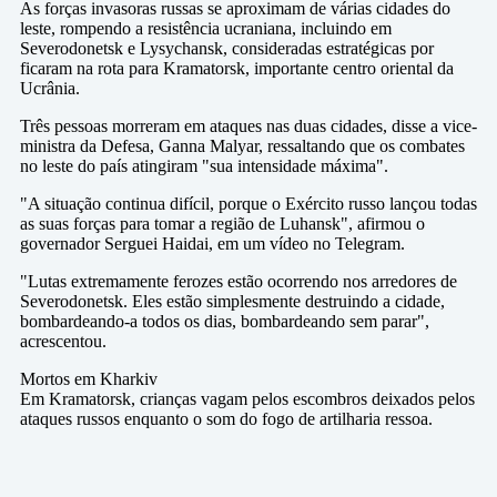
As forças invasoras russas se aproximam de várias cidades do
leste, rompendo a resistência ucraniana, incluindo em
Severodonetsk e Lysychansk, consideradas estratégicas por
ficaram na rota para Kramatorsk, importante centro oriental da
Ucrânia.
Três pessoas morreram em ataques nas duas cidades, disse a vice-
ministra da Defesa, Ganna Malyar, ressaltando que os combates
no leste do país atingiram "sua intensidade máxima".
"A situação continua difícil, porque o Exército russo lançou todas
as suas forças para tomar a região de Luhansk", afirmou o
governador Serguei Haidai, em um vídeo no Telegram.
"Lutas extremamente ferozes estão ocorrendo nos arredores de
Severodonetsk. Eles estão simplesmente destruindo a cidade,
bombardeando-a todos os dias, bombardeando sem parar",
acrescentou.
Mortos em Kharkiv
Em Kramatorsk, crianças vagam pelos escombros deixados pelos
ataques russos enquanto o som do fogo de artilharia ressoa.