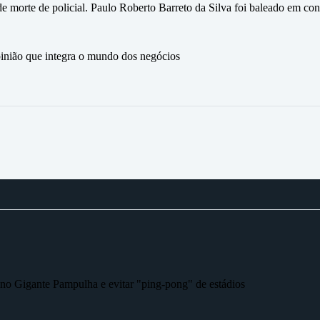
e morte de policial. Paulo Roberto Barreto da Silva foi baleado em con
ão que integra o mundo dos negócios
r no Gigante Pampulha e evitar "ping-pong" de estádios