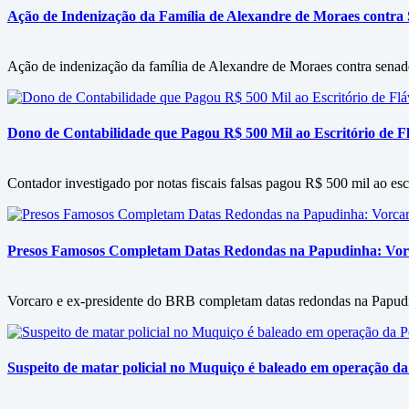
Ação de Indenização da Família de Alexandre de Moraes contra
Ação de indenização da família de Alexandre de Moraes contra senado
Dono de Contabilidade que Pagou R$ 500 Mil ao Escritório de Flá
Contador investigado por notas fiscais falsas pagou R$ 500 mil ao es
Presos Famosos Completam Datas Redondas na Papudinha: Vor
Vorcaro e ex-presidente do BRB completam datas redondas na Papudin
Suspeito de matar policial no Muquiço é baleado em operação da 