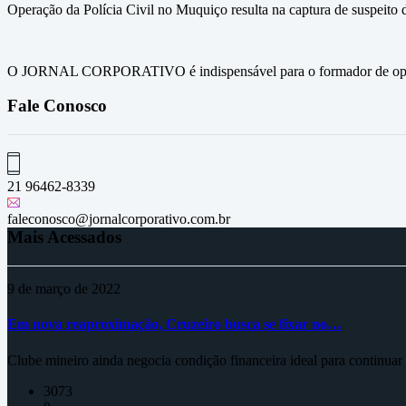
Operação da Polícia Civil no Muquiço resulta na captura de suspeito d
O JORNAL CORPORATIVO é indispensável para o formador de opini
Fale Conosco
21 96462-8339
faleconosco@jornalcorporativo.com.br
Mais Acessados
9 de março de 2022
Em nova reaproximação, Cruzeiro busca se fixar no…
Clube mineiro ainda negocia condição financeira ideal para continua
3073