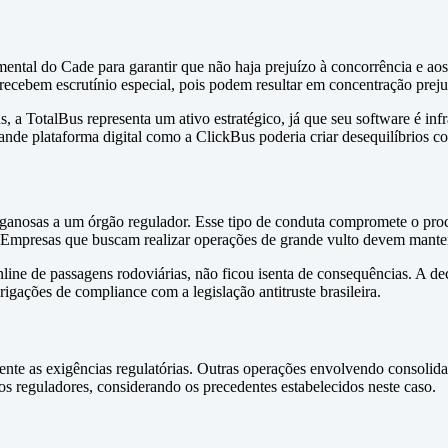
amental do Cade para garantir que não haja prejuízo à concorrência e 
recebem escrutínio especial, pois podem resultar em concentração prejud
s, a TotalBus representa um ativo estratégico, já que seu software é inf
de plataforma digital como a ClickBus poderia criar desequilíbrios com
nganosas a um órgão regulador. Esse tipo de conduta compromete o proc
 Empresas que buscam realizar operações de grande vulto devem manter t
line de passagens rodoviárias, não ficou isenta de consequências. A 
gações de compliance com a legislação antitruste brasileira.
ente as exigências regulatórias. Outras operações envolvendo consolida
os reguladores, considerando os precedentes estabelecidos neste caso.