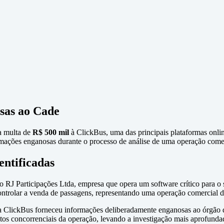
sas ao Cade
a multa de
R$ 500 mil
à ClickBus, uma das principais plataformas onli
rmações enganosas durante o processo de análise de uma operação comer
entificadas
 RJ Participações Ltda, empresa que opera um software crítico para o s
 controlar a venda de passagens, representando uma operação comercial 
e a ClickBus forneceu informações deliberadamente enganosas ao órgão d
os concorrenciais da operação, levando a investigação mais aprofunda