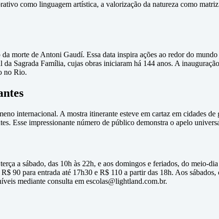
ativo como linguagem artística, a valorização da natureza como matriz 
 da morte de Antoni Gaudí. Essa data inspira ações ao redor do mundo 
al da Sagrada Família, cujas obras iniciaram há 144 anos. A inauguraç
o no Rio.
antes
eno internacional. A mostra itinerante esteve em cartaz em cidades de
s. Esse impressionante número de público demonstra o apelo universal d
terça a sábado, das 10h às 22h, e aos domingos e feriados, do meio-dia
 R$ 90 para entrada até 17h30 e R$ 110 a partir das 18h. Aos sábados, 
níveis mediante consulta em escolas@lightland.com.br.