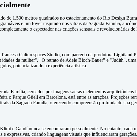
cialmente
cado de 1.500 metros quadrados no estacionamento do Rio Design Barra
nstagramáveis e um foyer inspirado nos vitrais da Sagrada Família, a icô
completamente o espectador nas criações sensuais e revolucionárias de 
 francesa Culturespaces Studio, com parceria da produtora Lightland P
ês idades da mulher", "O retrato de Adele Bloch-Bauer" e "Judith", uma
ulos, potencializando a experiência artística.
grada Família, cercados por imagens sacras e elementos arquitetônicos 
eita o Parque Güell em Barcelona, está entre as atrações. Projeções rem
 vitrais da Sagrada Família, oferecendo compreensão profunda de sua ge
 Klimt e Gaudí nunca se encontraram pessoalmente. No entanto, cada 
s e expressivas, criando linguagens visuais que influenciaram geraçõ