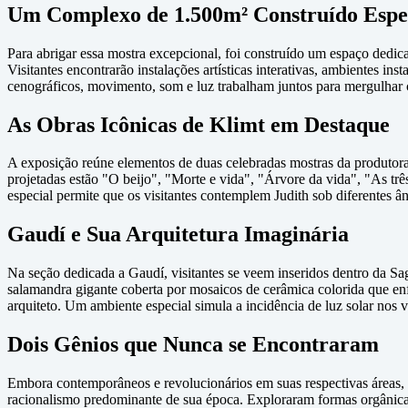
Um Complexo de 1.500m² Construído Espe
Para abrigar essa mostra excepcional, foi construído um espaço dedi
Visitantes encontrarão instalações artísticas interativas, ambientes i
cenográficos, movimento, som e luz trabalham juntos para mergulhar 
As Obras Icônicas de Klimt em Destaque
A exposição reúne elementos de duas celebradas mostras da produtora
projetadas estão "O beijo", "Morte e vida", "Árvore da vida", "As tr
especial permite que os visitantes contemplem Judith sob diferentes âng
Gaudí e Sua Arquitetura Imaginária
Na seção dedicada a Gaudí, visitantes se veem inseridos dentro da Sa
salamandra gigante coberta por mosaicos de cerâmica colorida que enf
arquiteto. Um ambiente especial simula a incidência de luz solar nos
Dois Gênios que Nunca se Encontraram
Embora contemporâneos e revolucionários em suas respectivas áreas,
racionalismo predominante de sua época. Exploraram formas orgânica