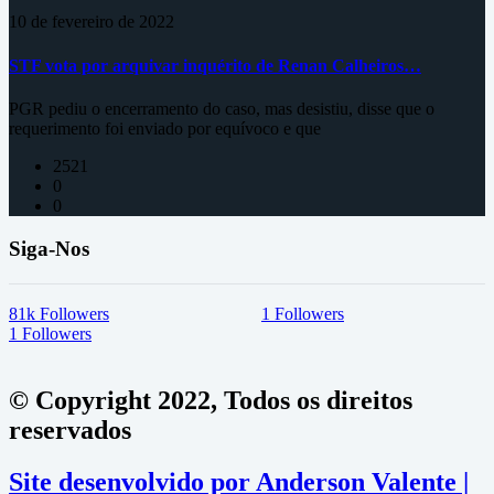
10 de fevereiro de 2022
STF vota por arquivar inquérito de Renan Calheiros…
PGR pediu o encerramento do caso, mas desistiu, disse que o
requerimento foi enviado por equívoco e que
2521
0
0
Siga-Nos
81k
Followers
1
Followers
1
Followers
© Copyright 2022, Todos os direitos
reservados
Site desenvolvido por Anderson Valente |