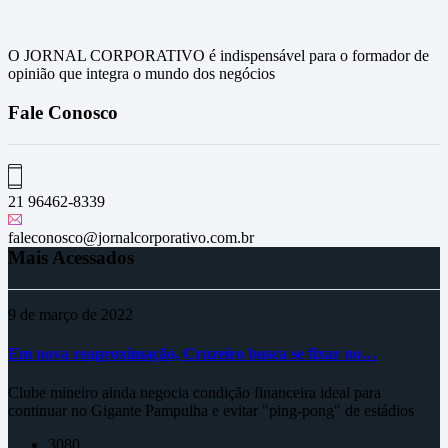
O JORNAL CORPORATIVO é indispensável para o formador de
opinião que integra o mundo dos negócios
Fale Conosco
21 96462-8339
faleconosco@jornalcorporativo.com.br
Mais Acessados
9 de março de 2022
Em nova reaproximação, Cruzeiro busca se fixar no…
Clube mineiro ainda negocia condição financeira ideal para
continuar no Gigante Pampulha e evitar "ping-pong" de estádios
3080