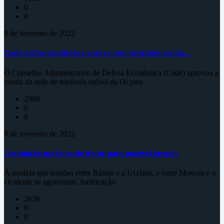
0
0
9 de fevereiro de 2022
Cade define condições e aprova com restrições venda…
O Conselho Administrativo de Defesa Econômica (Cade) aprovou a
venda da rede de telefonia móvel da Oi para
2966
0
0
9 de fevereiro de 2022
Ucrânia forma linha de frente para possível invasão
À medida que tensões entre Rússia e a Ucrânia, e entre Moscou e o
Ocidente se agravaram, fortificação
2626
0
0