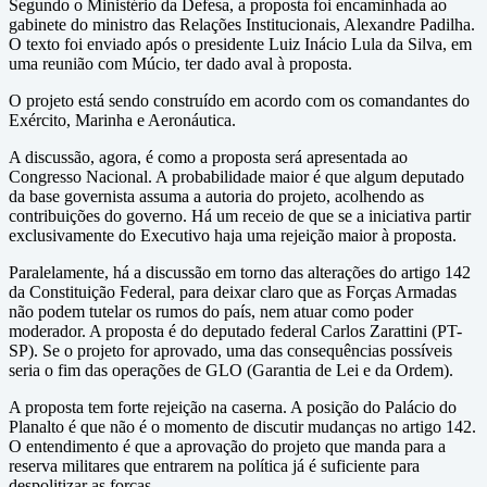
Segundo o Ministério da Defesa, a proposta foi encaminhada ao
gabinete do ministro das Relações Institucionais, Alexandre Padilha.
O texto foi enviado após o presidente Luiz Inácio Lula da Silva, em
uma reunião com Múcio, ter dado aval à proposta.
O projeto está sendo construído em acordo com os comandantes do
Exército, Marinha e Aeronáutica.
A discussão, agora, é como a proposta será apresentada ao
Congresso Nacional. A probabilidade maior é que algum deputado
da base governista assuma a autoria do projeto, acolhendo as
contribuições do governo. Há um receio de que se a iniciativa partir
exclusivamente do Executivo haja uma rejeição maior à proposta.
Paralelamente, há a discussão em torno das alterações do artigo 142
da Constituição Federal, para deixar claro que as Forças Armadas
não podem tutelar os rumos do país, nem atuar como poder
moderador. A proposta é do deputado federal Carlos Zarattini (PT-
SP). Se o projeto for aprovado, uma das consequências possíveis
seria o fim das operações de GLO (Garantia de Lei e da Ordem).
A proposta tem forte rejeição na caserna. A posição do Palácio do
Planalto é que não é o momento de discutir mudanças no artigo 142.
O entendimento é que a aprovação do projeto que manda para a
reserva militares que entrarem na política já é suficiente para
despolitizar as forças.