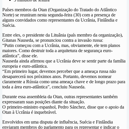
Países membros da Otan (Organização do Tratado do Atlântico
Norte) se reuniram nesta segunda-feira (30) com a presença de
alguns convidados como representantes da Ucrânia, Finlândia e
Suécia.
Entre eles, o presidente da Lituânia (país membro da organização),
Gitanas Nauseda, se pronunciou contra a invasão russa:
“Putin começou com a Ucrânia, mas, obviamente, ele tem planos
maiores. Como destruir toda a arquitetura de segurança euro-
atlântica”, disse ele.
Nauseda ainda afirmou que a Ucrânia deve se sentir parte da família
europeia e euro-atlântica.
“Em primeiro lugar, devemos perceber que a ameaça russa não
desaparecerá nos próximos anos. Portanto, devemos nomear
claramente a Rússia como uma ameaça chave e de longo prazo para
toda a área euro-atlântica”, concluiu Nauseda.
Durante essa assembleia da Otan, outras representantes também
expressaram suas posições diante da situação.
O primeiro-ministro espanhol, Pedro Sánchez, disse que o apoio da
Otan à Ucrânia é inquebrável.
Envolvidos em uma disputa de influência, Suécia e Finlândia
enviaram membros do parlamento para os representar e indicar o