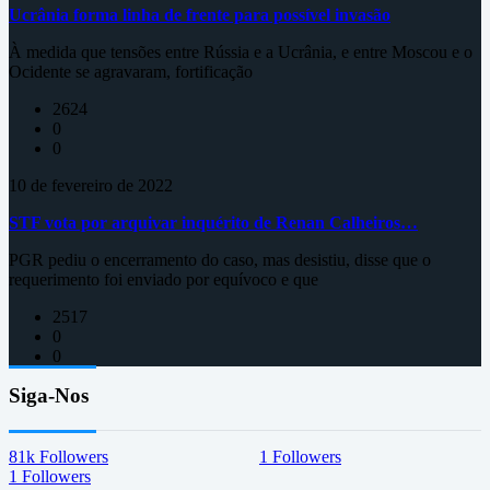
Ucrânia forma linha de frente para possível invasão
À medida que tensões entre Rússia e a Ucrânia, e entre Moscou e o
Ocidente se agravaram, fortificação
2624
0
0
10 de fevereiro de 2022
STF vota por arquivar inquérito de Renan Calheiros…
PGR pediu o encerramento do caso, mas desistiu, disse que o
requerimento foi enviado por equívoco e que
2517
0
0
Siga-Nos
81k
Followers
1
Followers
1
Followers