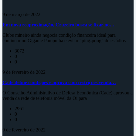
9 de março de 2022
Em nova reaproximação, Cruzeiro busca se fixar no…
Clube mineiro ainda negocia condição financeira ideal para
continuar no Gigante Pampulha e evitar "ping-pong" de estádios
3072
0
0
9 de fevereiro de 2022
Cade define condições e aprova com restrições venda…
O Conselho Administrativo de Defesa Econômica (Cade) aprovou a
venda da rede de telefonia móvel da Oi para
2961
0
0
9 de fevereiro de 2022