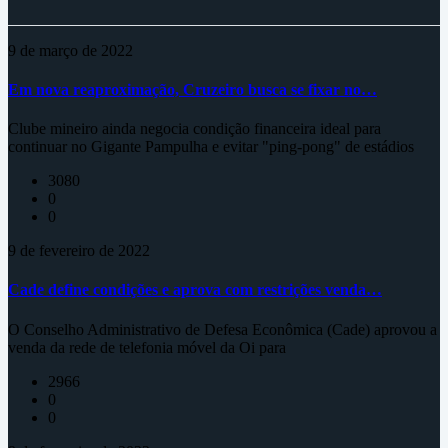
9 de março de 2022
Em nova reaproximação, Cruzeiro busca se fixar no…
Clube mineiro ainda negocia condição financeira ideal para
continuar no Gigante Pampulha e evitar "ping-pong" de estádios
3080
0
0
9 de fevereiro de 2022
Cade define condições e aprova com restrições venda…
O Conselho Administrativo de Defesa Econômica (Cade) aprovou a
venda da rede de telefonia móvel da Oi para
2966
0
0