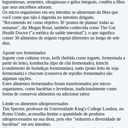
leguminosas, sementes, oleaginosas e grãos integrais, contêm a fibra
que seus micróbios adoram.
Os micro-organismos em seu intestino se alimentam da fibra que
você come que não é digerida no intestino delgado.
"Recomendo ter como objetivo 30 'pontos de plantas' todas as
semanas", diz Megan Rossi, também conhecida como The Gut
Health Doctor ("a médica da saúde intestinal"), o que significa
comer 30 alimentos de origem vegetal diferentes ao longo de sete
dias.
Aposte nos fermentados
Iogurte com culturas vivas, kefir (bebida como iogurte, fermentada a
partir do leite), kombucha (tipo de chá fermentado), kimchi
(condimento de hortaliças fermentadas), natto (prato feito de soja
fermentada) e chucrute (conserva de repolho fermentado) são
algumas opções.
Estes alimentos fermentados foram transformados por micro-
organismos, como bactérias e leveduras, tradicionalmente como
forma de conservar alimentos ou adicionar sabor.
Limite os alimentos ultraprocessados
Tim Spector, professor da Universidade King's College London, no
Reino Unido, aconselha limitar a quantidade de produtos
ultraprocessados ​​na sua dieta, pois eles "reduzem a diversidade de
bactérias" em seu intestino.