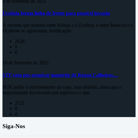
9 de fevereiro de 2022
Ucrânia forma linha de frente para possível invasão
À medida que tensões entre Rússia e a Ucrânia, e entre Moscou e o
Ocidente se agravaram, fortificação
2626
0
0
10 de fevereiro de 2022
STF vota por arquivar inquérito de Renan Calheiros…
PGR pediu o encerramento do caso, mas desistiu, disse que o
requerimento foi enviado por equívoco e que
2521
0
0
Siga-Nos