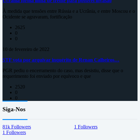
Ucrânia forma linha de frente para possível invasão
À medida que tensões entre Rússia e a Ucrânia, e entre Moscou e o
Ocidente se agravaram, fortificação
2625
0
0
10 de fevereiro de 2022
STF vota por arquivar inquérito de Renan Calheiros…
PGR pediu o encerramento do caso, mas desistiu, disse que o
requerimento foi enviado por equívoco e que
2520
0
0
Siga-Nos
81k
Followers
1
Followers
1
Followers