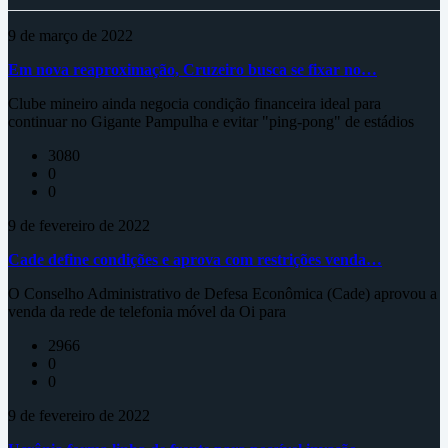
9 de março de 2022
Em nova reaproximação, Cruzeiro busca se fixar no…
Clube mineiro ainda negocia condição financeira ideal para
continuar no Gigante Pampulha e evitar "ping-pong" de estádios
3080
0
0
9 de fevereiro de 2022
Cade define condições e aprova com restrições venda…
O Conselho Administrativo de Defesa Econômica (Cade) aprovou a
venda da rede de telefonia móvel da Oi para
2966
0
0
9 de fevereiro de 2022