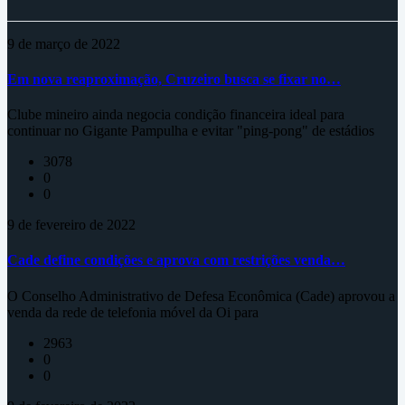
9 de março de 2022
Em nova reaproximação, Cruzeiro busca se fixar no…
Clube mineiro ainda negocia condição financeira ideal para
continuar no Gigante Pampulha e evitar "ping-pong" de estádios
3078
0
0
9 de fevereiro de 2022
Cade define condições e aprova com restrições venda…
O Conselho Administrativo de Defesa Econômica (Cade) aprovou a
venda da rede de telefonia móvel da Oi para
2963
0
0