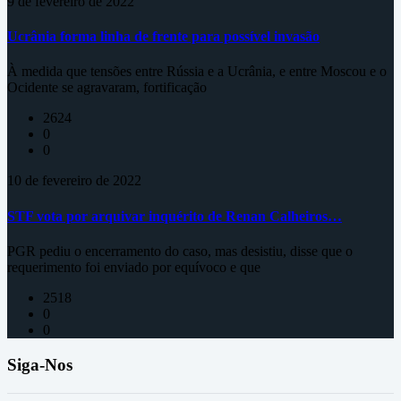
9 de fevereiro de 2022
Ucrânia forma linha de frente para possível invasão
À medida que tensões entre Rússia e a Ucrânia, e entre Moscou e o
Ocidente se agravaram, fortificação
2624
0
0
10 de fevereiro de 2022
STF vota por arquivar inquérito de Renan Calheiros…
PGR pediu o encerramento do caso, mas desistiu, disse que o
requerimento foi enviado por equívoco e que
2518
0
0
Siga-Nos