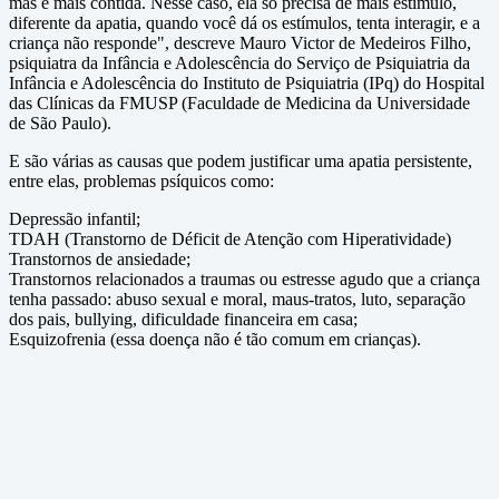
mas é mais contida. Nesse caso, ela só precisa de mais estímulo,
diferente da apatia, quando você dá os estímulos, tenta interagir, e a
criança não responde", descreve Mauro Victor de Medeiros Filho,
psiquiatra da Infância e Adolescência do Serviço de Psiquiatria da
Infância e Adolescência do Instituto de Psiquiatria (IPq) do Hospital
das Clínicas da FMUSP (Faculdade de Medicina da Universidade
de São Paulo).
E são várias as causas que podem justificar uma apatia persistente,
entre elas, problemas psíquicos como:
Depressão infantil;
TDAH (Transtorno de Déficit de Atenção com Hiperatividade)
Transtornos de ansiedade;
Transtornos relacionados a traumas ou estresse agudo que a criança
tenha passado: abuso sexual e moral, maus-tratos, luto, separação
dos pais, bullying, dificuldade financeira em casa;
Esquizofrenia (essa doença não é tão comum em crianças).