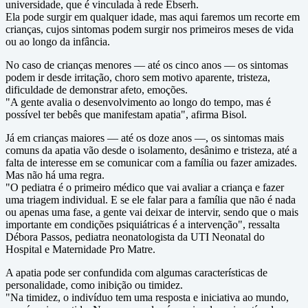
universidade, que é vinculada à rede Ebserh.
Ela pode surgir em qualquer idade, mas aqui faremos um recorte em
crianças, cujos sintomas podem surgir nos primeiros meses de vida
ou ao longo da infância.
No caso de crianças menores — até os cinco anos — os sintomas
podem ir desde irritação, choro sem motivo aparente, tristeza,
dificuldade de demonstrar afeto, emoções.
"A gente avalia o desenvolvimento ao longo do tempo, mas é
possível ter bebês que manifestam apatia", afirma Bisol.
Já em crianças maiores — até os doze anos —, os sintomas mais
comuns da apatia vão desde o isolamento, desânimo e tristeza, até a
falta de interesse em se comunicar com a família ou fazer amizades.
Mas não há uma regra.
"O pediatra é o primeiro médico que vai avaliar a criança e fazer
uma triagem individual. E se ele falar para a família que não é nada
ou apenas uma fase, a gente vai deixar de intervir, sendo que o mais
importante em condições psiquiátricas é a intervenção", ressalta
Débora Passos, pediatra neonatologista da UTI Neonatal do
Hospital e Maternidade Pro Matre.
A apatia pode ser confundida com algumas características de
personalidade, como inibição ou timidez.
"Na timidez, o indivíduo tem uma resposta e iniciativa ao mundo,