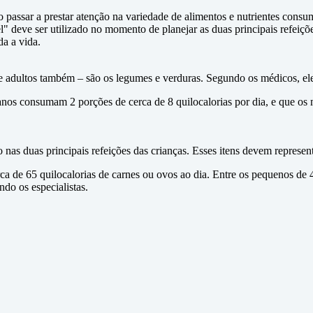
so passar a prestar atenção na variedade de alimentos e nutrientes consu
ve ser utilizado no momento de planejar as duas principais refeições
da a vida.
 – e adultos também – são os legumes e verduras. Segundo os médicos, 
 anos consumam 2 porções de cerca de 8 quilocalorias por dia, e que o
nas duas principais refeições das crianças. Esses itens devem represen
a de 65 quilocalorias de carnes ou ovos ao dia. Entre os pequenos de 
do os especialistas.