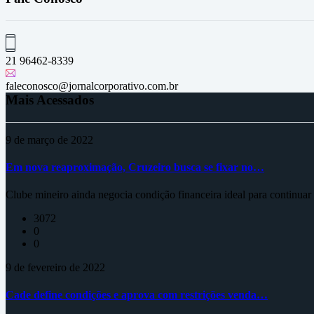
21 96462-8339
faleconosco@jornalcorporativo.com.br
Mais Acessados
9 de março de 2022
Em nova reaproximação, Cruzeiro busca se fixar no…
Clube mineiro ainda negocia condição financeira ideal para continua
3072
0
0
9 de fevereiro de 2022
Cade define condições e aprova com restrições venda…