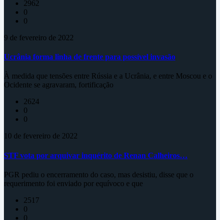
2962
0
0
9 de fevereiro de 2022
Ucrânia forma linha de frente para possível invasão
À medida que tensões entre Rússia e a Ucrânia, e entre Moscou e o
Ocidente se agravaram, fortificação
2624
0
0
10 de fevereiro de 2022
STF vota por arquivar inquérito de Renan Calheiros…
PGR pediu o encerramento do caso, mas desistiu, disse que o
requerimento foi enviado por equívoco e que
2517
0
0