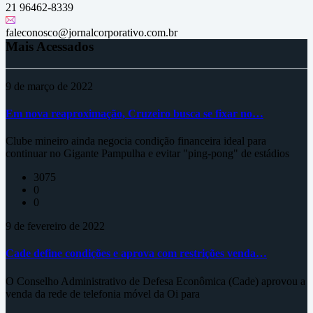
21 96462-8339
faleconosco@jornalcorporativo.com.br
Mais Acessados
9 de março de 2022
Em nova reaproximação, Cruzeiro busca se fixar no…
Clube mineiro ainda negocia condição financeira ideal para
continuar no Gigante Pampulha e evitar "ping-pong" de estádios
3075
0
0
9 de fevereiro de 2022
Cade define condições e aprova com restrições venda…
O Conselho Administrativo de Defesa Econômica (Cade) aprovou a
venda da rede de telefonia móvel da Oi para