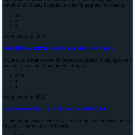
continuar no Gigante Pampulha e evitar "ping-pong" de estádios
3071
0
0
9 de fevereiro de 2022
Cade define condições e aprova com restrições venda…
O Conselho Administrativo de Defesa Econômica (Cade) aprovou a
venda da rede de telefonia móvel da Oi para
2958
0
0
9 de fevereiro de 2022
Ucrânia forma linha de frente para possível invasão
À medida que tensões entre Rússia e a Ucrânia, e entre Moscou e o
Ocidente se agravaram, fortificação