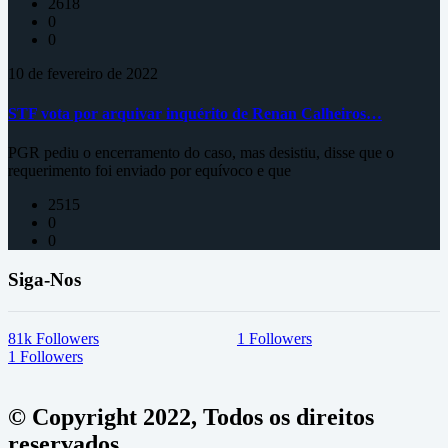
2618
0
0
10 de fevereiro de 2022
STF vota por arquivar inquérito de Renan Calheiros…
PGR pediu o encerramento do caso, mas desistiu, disse que o
requerimento foi enviado por equívoco e que
2515
0
0
Siga-Nos
81k
Followers
1
Followers
1
Followers
© Copyright 2022, Todos os direitos
reservados