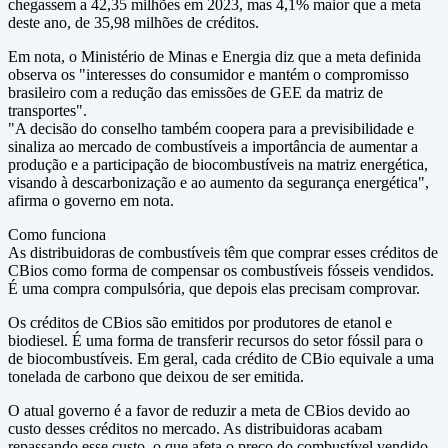
chegassem a 42,35 milhões em 2023, mas 4,1% maior que a meta
deste ano, de 35,98 milhões de créditos.
Em nota, o Ministério de Minas e Energia diz que a meta definida
observa os "interesses do consumidor e mantém o compromisso
brasileiro com a redução das emissões de GEE da matriz de
transportes".
"A decisão do conselho também coopera para a previsibilidade e
sinaliza ao mercado de combustíveis a importância de aumentar a
produção e a participação de biocombustíveis na matriz energética,
visando à descarbonização e ao aumento da segurança energética",
afirma o governo em nota.
Como funciona
As distribuidoras de combustíveis têm que comprar esses créditos de
CBios como forma de compensar os combustíveis fósseis vendidos.
É uma compra compulsória, que depois elas precisam comprovar.
Os créditos de CBios são emitidos por produtores de etanol e
biodiesel. É uma forma de transferir recursos do setor fóssil para o
de biocombustíveis. Em geral, cada crédito de CBio equivale a uma
tonelada de carbono que deixou de ser emitida.
O atual governo é a favor de reduzir a meta de CBios devido ao
custo desses créditos no mercado. As distribuidoras acabam
repassando esse custo, o que afeta o preço do combustível vendido