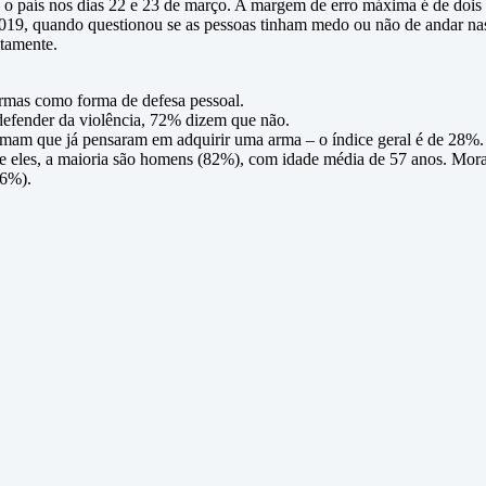
 o país nos dias 22 e 23 de março. A margem de erro máxima é de dois 
2019, quando questionou se as pessoas tinham medo ou não de andar nas
etamente.
armas como forma de defesa pessoal.
efender da violência, 72% dizem que não.
rmam que já pensaram em adquirir uma arma – o índice geral é de 28%.
e eles, a maioria são homens (82%), com idade média de 57 anos. Mor
36%).