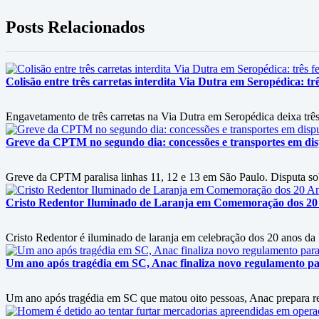
Posts Relacionados
Colisão entre três carretas interdita Via Dutra em Seropédica: trê
Engavetamento de três carretas na Via Dutra em Seropédica deixa três 
Greve da CPTM no segundo dia: concessões e transportes em disp
Greve da CPTM paralisa linhas 11, 12 e 13 em São Paulo. Disputa sobre
Cristo Redentor Iluminado de Laranja em Comemoração dos 20
Cristo Redentor é iluminado de laranja em celebração dos 20 anos da
Um ano após tragédia em SC, Anac finaliza novo regulamento p
Um ano após tragédia em SC que matou oito pessoas, Anac prepara r