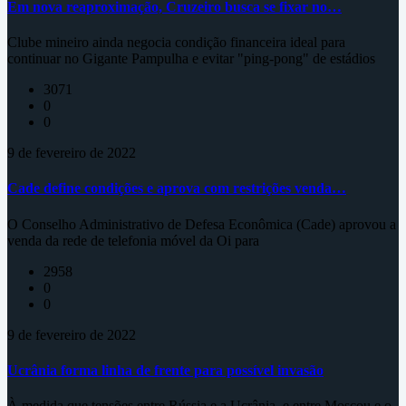
Em nova reaproximação, Cruzeiro busca se fixar no…
Clube mineiro ainda negocia condição financeira ideal para
continuar no Gigante Pampulha e evitar "ping-pong" de estádios
3071
0
0
9 de fevereiro de 2022
Cade define condições e aprova com restrições venda…
O Conselho Administrativo de Defesa Econômica (Cade) aprovou a
venda da rede de telefonia móvel da Oi para
2958
0
0
9 de fevereiro de 2022
Ucrânia forma linha de frente para possível invasão
À medida que tensões entre Rússia e a Ucrânia, e entre Moscou e o