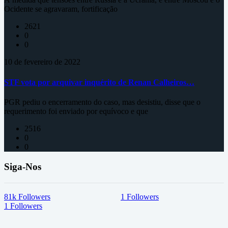
Ocidente se agravaram, fortificação
2621
0
0
10 de fevereiro de 2022
STF vota por arquivar inquérito de Renan Calheiros…
PGR pediu o encerramento do caso, mas desistiu, disse que o
requerimento foi enviado por equívoco e que
2516
0
0
Siga-Nos
81k
Followers
1
Followers
1
Followers