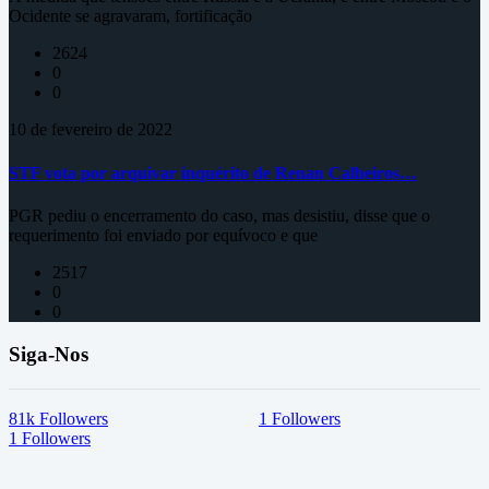
Ocidente se agravaram, fortificação
2624
0
0
10 de fevereiro de 2022
STF vota por arquivar inquérito de Renan Calheiros…
PGR pediu o encerramento do caso, mas desistiu, disse que o
requerimento foi enviado por equívoco e que
2517
0
0
Siga-Nos
81k
Followers
1
Followers
1
Followers