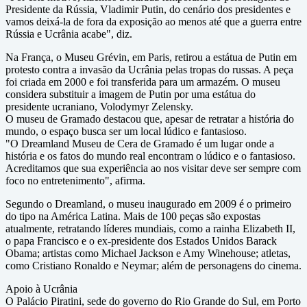
Presidente da Rússia, Vladimir Putin, do cenário dos presidentes e
vamos deixá-la de fora da exposição ao menos até que a guerra entre
Rússia e Ucrânia acabe", diz.
Na França, o Museu Grévin, em Paris, retirou a estátua de Putin em
protesto contra a invasão da Ucrânia pelas tropas do russas. A peça
foi criada em 2000 e foi transferida para um armazém. O museu
considera substituir a imagem de Putin por uma estátua do
presidente ucraniano, Volodymyr Zelensky.
O museu de Gramado destacou que, apesar de retratar a história do
mundo, o espaço busca ser um local lúdico e fantasioso.
"O Dreamland Museu de Cera de Gramado é um lugar onde a
história e os fatos do mundo real encontram o lúdico e o fantasioso.
Acreditamos que sua experiência ao nos visitar deve ser sempre com
foco no entretenimento", afirma.
Segundo o Dreamland, o museu inaugurado em 2009 é o primeiro
do tipo na América Latina. Mais de 100 peças são expostas
atualmente, retratando líderes mundiais, como a rainha Elizabeth II,
o papa Francisco e o ex-presidente dos Estados Unidos Barack
Obama; artistas como Michael Jackson e Amy Winehouse; atletas,
como Cristiano Ronaldo e Neymar; além de personagens do cinema.
Apoio à Ucrânia
O Palácio Piratini, sede do governo do Rio Grande do Sul, em Porto