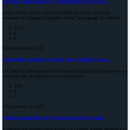
Em nova reaproximação, Cruzeiro busca se fixar no…
Clube mineiro ainda negocia condição financeira ideal para
continuar no Gigante Pampulha e evitar "ping-pong" de estádios
3073
0
0
9 de fevereiro de 2022
Cade define condições e aprova com restrições venda…
O Conselho Administrativo de Defesa Econômica (Cade) aprovou a
venda da rede de telefonia móvel da Oi para
2961
0
0
9 de fevereiro de 2022
Ucrânia forma linha de frente para possível invasão
À medida que tensões entre Rússia e a Ucrânia, e entre Moscou e o