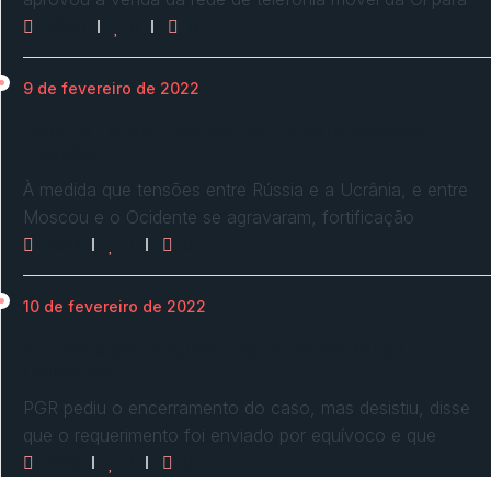
2960
0
0
9 de fevereiro de 2022
Ucrânia forma linha de frente para possível
invasão
À medida que tensões entre Rússia e a Ucrânia, e entre
Moscou e o Ocidente se agravaram, fortificação
2621
0
0
10 de fevereiro de 2022
STF vota por arquivar inquérito de Renan
Calheiros…
PGR pediu o encerramento do caso, mas desistiu, disse
que o requerimento foi enviado por equívoco e que
2516
0
0