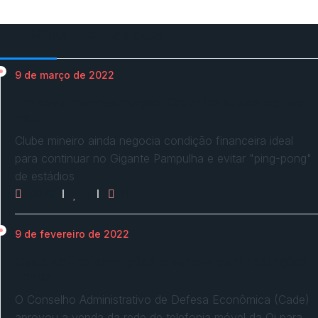
Mais Acessados
9 de março de 2022
Em nova reaproximação, Cruzeiro busca se fixar
no…
Clube mineiro ainda negocia condição financeira ideal
para continuar no Gigante Pampulha e evitar "ping-pong"
de estádios
3072
0
0
9 de fevereiro de 2022
Cade define condições e aprova com restrições
venda…
O Conselho Administrativo de Defesa Econômica (Cade)
aprovou a venda da rede de telefonia móvel da Oi para