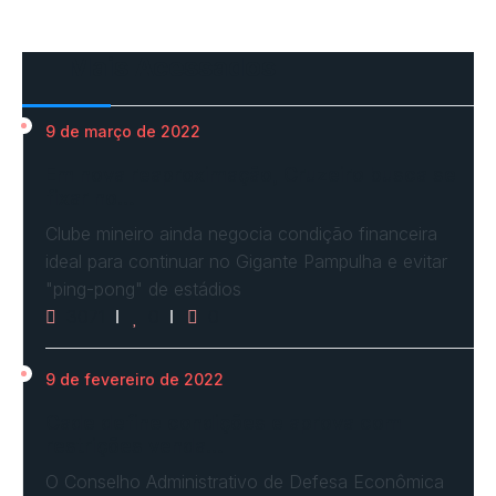
Mais Acessados
9 de março de 2022
Em nova reaproximação, Cruzeiro busca se
fixar no…
Clube mineiro ainda negocia condição financeira
ideal para continuar no Gigante Pampulha e evitar
"ping-pong" de estádios
3071
0
0
9 de fevereiro de 2022
Cade define condições e aprova com
restrições venda…
O Conselho Administrativo de Defesa Econômica