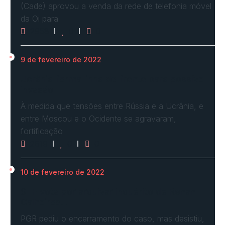
(Cade) aprovou a venda da rede de telefonia móvel
da Oi para
2958
0
0
9 de fevereiro de 2022
Ucrânia forma linha de frente para possível
invasão
À medida que tensões entre Rússia e a Ucrânia, e
entre Moscou e o Ocidente se agravaram,
fortificação
2619
0
0
10 de fevereiro de 2022
STF vota por arquivar inquérito de Renan
Calheiros…
PGR pediu o encerramento do caso, mas desistiu,