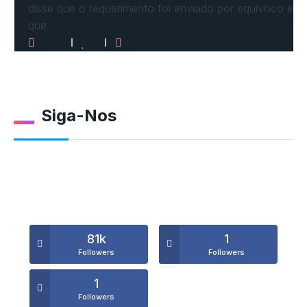
disse que o requerimento foi enviado por equívoco e
que
2516
0
0
Siga-Nos
81k
1
Followers
Followers
1
Followers