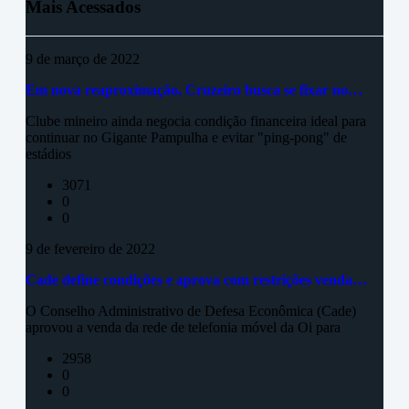
Mais Acessados
9 de março de 2022
Em nova reaproximação, Cruzeiro busca se fixar no…
Clube mineiro ainda negocia condição financeira ideal para
continuar no Gigante Pampulha e evitar "ping-pong" de
estádios
3071
0
0
9 de fevereiro de 2022
Cade define condições e aprova com restrições venda…
O Conselho Administrativo de Defesa Econômica (Cade)
aprovou a venda da rede de telefonia móvel da Oi para
2958
0
0