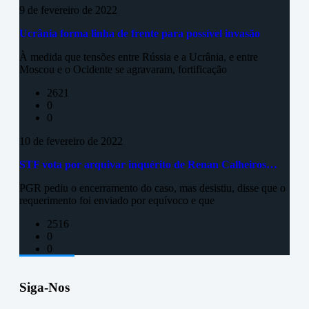
9 de fevereiro de 2022
Ucrânia forma linha de frente para possível invasão
À medida que tensões entre Rússia e a Ucrânia, e entre
Moscou e o Ocidente se agravaram, fortificação
2621
0
0
10 de fevereiro de 2022
STF vota por arquivar inquérito de Renan Calheiros…
PGR pediu o encerramento do caso, mas desistiu, disse que o
requerimento foi enviado por equívoco e que
2516
0
0
Siga-Nos