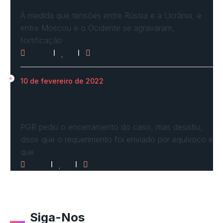
À medida que tensões entre Rússia e a Ucrânia, e
entre Moscou e o Ocidente se agravaram,
fortificação
2624
0
0
10 de fevereiro de 2022
STF vota por arquivar inquérito de Renan
Calheiros…
PGR pediu o encerramento do caso, mas desistiu,
disse que o requerimento foi enviado por equívoco e
que
2517
0
0
Siga-Nos