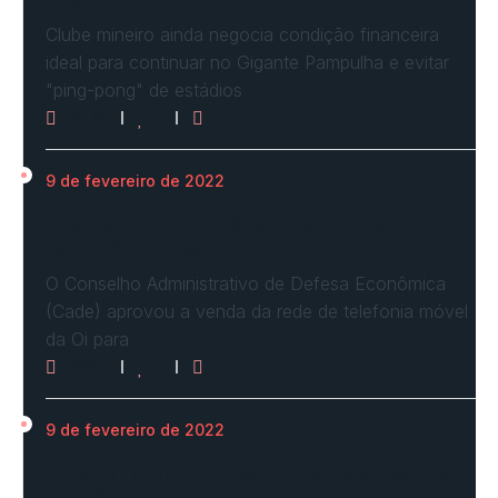
Clube mineiro ainda negocia condição financeira
ideal para continuar no Gigante Pampulha e evitar
"ping-pong" de estádios
3078
0
0
9 de fevereiro de 2022
Cade define condições e aprova com
restrições venda…
O Conselho Administrativo de Defesa Econômica
(Cade) aprovou a venda da rede de telefonia móvel
da Oi para
2963
0
0
9 de fevereiro de 2022
Ucrânia forma linha de frente para possível
invasão