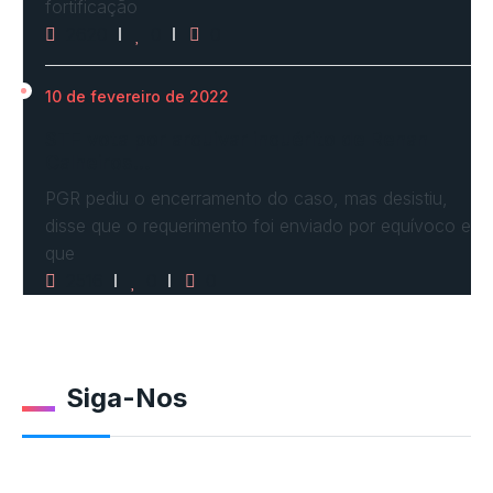
fortificação
2620
0
0
10 de fevereiro de 2022
STF vota por arquivar inquérito de Renan
Calheiros…
PGR pediu o encerramento do caso, mas desistiu,
disse que o requerimento foi enviado por equívoco e
que
2516
0
0
Siga-Nos