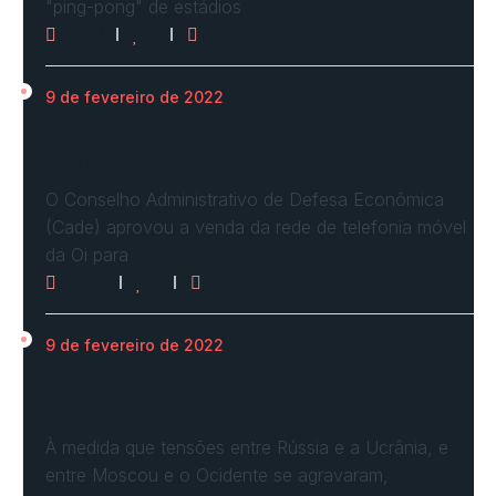
"ping-pong" de estádios
3071
0
0
9 de fevereiro de 2022
Cade define condições e aprova com
restrições venda…
O Conselho Administrativo de Defesa Econômica
(Cade) aprovou a venda da rede de telefonia móvel
da Oi para
2958
0
0
9 de fevereiro de 2022
Ucrânia forma linha de frente para possível
invasão
À medida que tensões entre Rússia e a Ucrânia, e
entre Moscou e o Ocidente se agravaram,