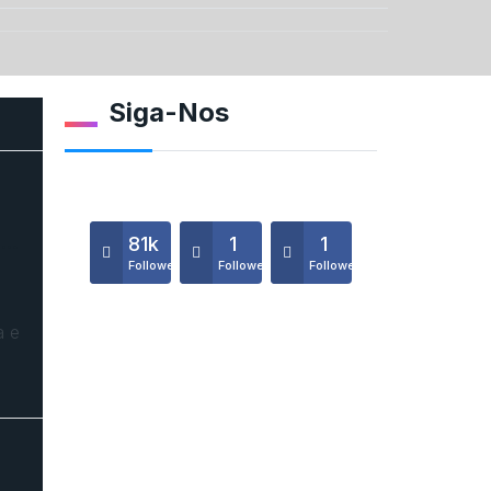
Siga-Nos
o…
81k
1
1
Followers
Followers
Followers
a e