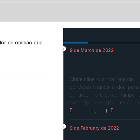
Mais Acessados
r de opinião que
9 de March de 2022
Em nova reaproximação,
Cruzeiro busca se fixar n
Clube mineiro ainda negocia
condição financeira ideal para
continuar no Gigante Pampulh
evitar "ping-pong" de estádios
3072
0
0
9 de February de 2022