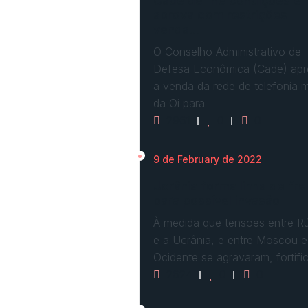
Cade define condições e
aprova com restrições
venda…
O Conselho Administrativo de
Defesa Econômica (Cade) ap
a venda da rede de telefonia 
da Oi para
2961
0
0
9 de February de 2022
Ucrânia forma linha de fre
para possível invasão
À medida que tensões entre Rú
e a Ucrânia, e entre Moscou e
Ocidente se agravaram, fortif
2624
0
0