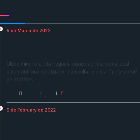
Mais Acessados
9 de March de 2022
Em nova reaproximação, Cruzeiro busca se fixar
no…
Clube mineiro ainda negocia condição financeira ideal
para continuar no Gigante Pampulha e evitar "ping-pong"
de estádios
3080
0
0
9 de February de 2022
Cade define condições e aprova com restrições
venda…