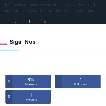
PGR pediu o encerramento do caso, mas desistiu, disse
que o requerimento foi enviado por equívoco e que
2521
0
0
Siga-Nos
81k
1
Followers
Followers
1
Followers