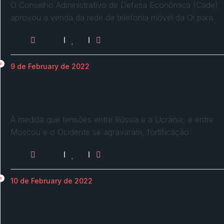
O Conselho Administrativo de Defesa Econômica (Cade)
aprovou a venda da rede de telefonia móvel da Oi para
2967
0
0
9 de February de 2022
Ucrânia forma linha de frente para possível
invasão
À medida que tensões entre Rússia e a Ucrânia, e entre
Moscou e o Ocidente se agravaram, fortificação
2628
0
0
10 de February de 2022
STF vota por arquivar inquérito de Renan
Calheiros…