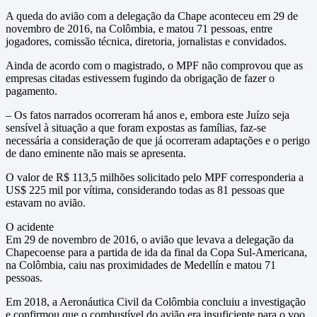
A queda do avião com a delegação da Chape aconteceu em 29 de
novembro de 2016, na Colômbia, e matou 71 pessoas, entre
jogadores, comissão técnica, diretoria, jornalistas e convidados.
Ainda de acordo com o magistrado, o MPF não comprovou que as
empresas citadas estivessem fugindo da obrigação de fazer o
pagamento.
– Os fatos narrados ocorreram há anos e, embora este Juízo seja
sensível à situação a que foram expostas as famílias, faz-se
necessária a consideração de que já ocorreram adaptações e o perigo
de dano eminente não mais se apresenta.
O valor de R$ 113,5 milhões solicitado pelo MPF corresponderia a
US$ 225 mil por vítima, considerando todas as 81 pessoas que
estavam no avião.
O acidente
Em 29 de novembro de 2016, o avião que levava a delegação da
Chapecoense para a partida de ida da final da Copa Sul-Americana,
na Colômbia, caiu nas proximidades de Medellín e matou 71
pessoas.
Em 2018, a Aeronáutica Civil da Colômbia concluiu a investigação
e confirmou que o combustível do avião era insuficiente para o voo