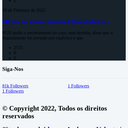
0
10 de February de 2022
STF vota por arquivar inquérito de Renan Calheiros…
PGR pediu o encerramento do caso, mas desistiu, disse que o
requerimento foi enviado por equívoco e que
2515
0
0
Siga-Nos
81k
Followers
1
Followers
1
Followers
© Copyright 2022, Todos os direitos
reservados