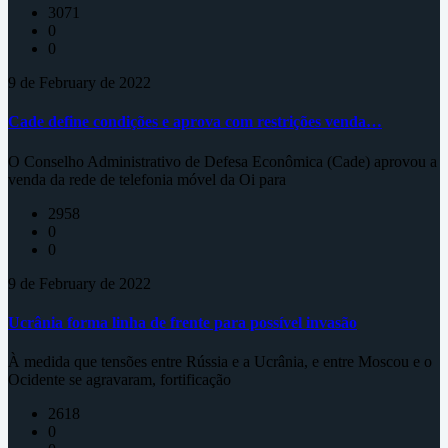
3071
0
0
9 de February de 2022
Cade define condições e aprova com restrições venda…
O Conselho Administrativo de Defesa Econômica (Cade) aprovou a
venda da rede de telefonia móvel da Oi para
2958
0
0
9 de February de 2022
Ucrânia forma linha de frente para possível invasão
À medida que tensões entre Rússia e a Ucrânia, e entre Moscou e o
Ocidente se agravaram, fortificação
2618
0