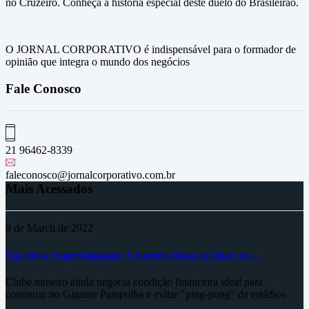
no Cruzeiro. Conheça a história especial deste duelo do Brasileirão.
O JORNAL CORPORATIVO é indispensável para o formador de
opinião que integra o mundo dos negócios
Fale Conosco
21 96462-8339
faleconosco@jornalcorporativo.com.br
Mais Acessados
9 de March de 2022
Em nova reaproximação, Cruzeiro busca se fixar no…
Clube mineiro ainda negocia condição financeira ideal para
continuar no Gigante Pampulha e evitar "ping-pong" de estádios