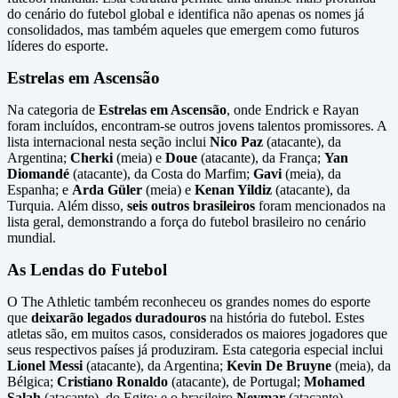
do cenário do futebol global e identifica não apenas os nomes já
consolidados, mas também aqueles que emergem como futuros
líderes do esporte.
Estrelas em Ascensão
Na categoria de
Estrelas em Ascensão
, onde Endrick e Rayan
foram incluídos, encontram-se outros jovens talentos promissores. A
lista internacional nesta seção inclui
Nico Paz
(atacante), da
Argentina;
Cherki
(meia) e
Doue
(atacante), da França;
Yan
Diomandé
(atacante), da Costa do Marfim;
Gavi
(meia), da
Espanha; e
Arda Güler
(meia) e
Kenan Yildiz
(atacante), da
Turquia. Além disso,
seis outros brasileiros
foram mencionados na
lista geral, demonstrando a força do futebol brasileiro no cenário
mundial.
As Lendas do Futebol
O The Athletic também reconheceu os grandes nomes do esporte
que
deixarão legados duradouros
na história do futebol. Estes
atletas são, em muitos casos, considerados os maiores jogadores que
seus respectivos países já produziram. Esta categoria especial inclui
Lionel Messi
(atacante), da Argentina;
Kevin De Bruyne
(meia), da
Bélgica;
Cristiano Ronaldo
(atacante), de Portugal;
Mohamed
Salah
(atacante), do Egito; e o brasileiro
Neymar
(atacante).