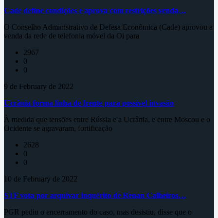
Cade define condições e aprova com restrições venda…
O Conselho Administrativo de Defesa Econômica (Cade) aprovou a
venda da rede de telefonia móvel da Oi para
2967
0
0
9 de February de 2022
Ucrânia forma linha de frente para possível invasão
À medida que tensões entre Rússia e a Ucrânia, e entre Moscou e o
Ocidente se agravaram, fortificação
2628
0
0
10 de February de 2022
STF vota por arquivar inquérito de Renan Calheiros…
PGR pediu o encerramento do caso, mas desistiu, disse que o