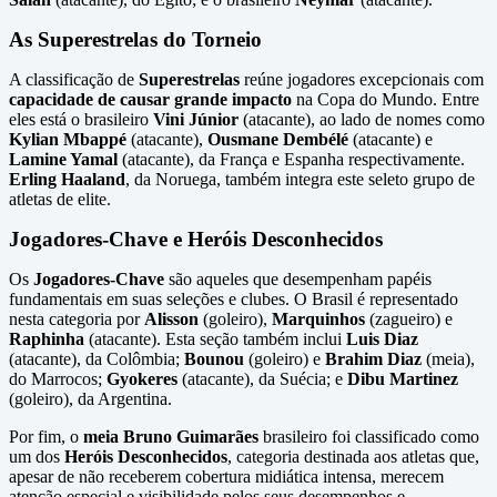
As Superestrelas do Torneio
A classificação de
Superestrelas
reúne jogadores excepcionais com
capacidade de causar grande impacto
na Copa do Mundo. Entre
eles está o brasileiro
Vini Júnior
(atacante), ao lado de nomes como
Kylian Mbappé
(atacante),
Ousmane Dembélé
(atacante) e
Lamine Yamal
(atacante), da França e Espanha respectivamente.
Erling Haaland
, da Noruega, também integra este seleto grupo de
atletas de elite.
Jogadores-Chave e Heróis Desconhecidos
Os
Jogadores-Chave
são aqueles que desempenham papéis
fundamentais em suas seleções e clubes. O Brasil é representado
nesta categoria por
Alisson
(goleiro),
Marquinhos
(zagueiro) e
Raphinha
(atacante). Esta seção também inclui
Luis Diaz
(atacante), da Colômbia;
Bounou
(goleiro) e
Brahim Diaz
(meia),
do Marrocos;
Gyokeres
(atacante), da Suécia; e
Dibu Martinez
(goleiro), da Argentina.
Por fim, o
meia Bruno Guimarães
brasileiro foi classificado como
um dos
Heróis Desconhecidos
, categoria destinada aos atletas que,
apesar de não receberem cobertura midiática intensa, merecem
atenção especial e visibilidade pelos seus desempenhos e