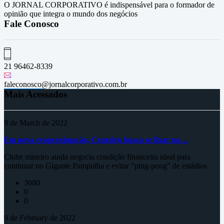
O JORNAL CORPORATIVO é indispensável para o formador de
opinião que integra o mundo dos negócios
Fale Conosco
21 96462-8339
faleconosco@jornalcorporativo.com.br
Mais Acessados
9 de March de 2022
Em nova reaproximação, Cruzeiro busca se fixar no…
Clube mineiro ainda negocia condição financeira ideal para
continuar no Gigante Pampulha e evitar "ping-pong" de estádios
3080
0
0
9 de February de 2022