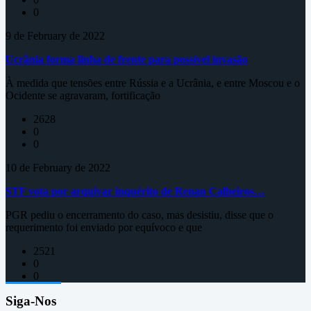
0
9 de February de 2022
Ucrânia forma linha de frente para possível invasão
À medida que tensões entre Rússia e a Ucrânia, e entre Moscou e o
Ocidente se agravaram, fortificação
2628
0
0
10 de February de 2022
STF vota por arquivar inquérito de Renan Calheiros…
PGR pediu o encerramento do caso, mas desistiu, disse que o
requerimento foi enviado por equívoco e que
2521
0
0
Siga-Nos