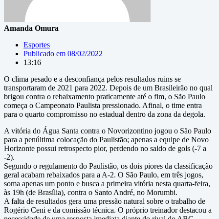
Amanda Omura
Esportes
Publicado em
08/02/2022
13:16
O clima pesado e a desconfiança pelos resultados ruins se
transportaram de 2021 para 2022. Depois de um Brasileirão no qual
brigou contra o rebaixamento praticamente até o fim, o São Paulo
começa o Campeonato Paulista pressionado. Afinal, o time entra
para o quarto compromisso no estadual dentro da zona da degola.
A vitória do Água Santa contra o Novorizontino jogou o São Paulo
para a penúltima colocação do Paulistão; apenas a equipe de Novo
Horizonte possui retrospecto pior, perdendo no saldo de gols (-7 a
-2).
Segundo o regulamento do Paulistão, os dois piores da classificação
geral acabam rebaixados para a A-2. O São Paulo, em três jogos,
soma apenas um ponto e busca a primeira vitória nesta quarta-feira,
às 19h (de Brasília), contra o Santo André, no Morumbi.
A falta de resultados gera uma pressão natural sobre o trabalho de
Rogério Ceni e da comissão técnica. O próprio treinador destacou a
necessidade de uma resposta imediata diante do rival do ABC,