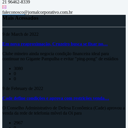
21 96462-8339
faleconosco@jornalcorporativo.com.br
Mais Acessados
9 de March de 2022
Em nova reaproximação, Cruzeiro busca se fixar no…
Clube mineiro ainda negocia condição financeira ideal para
continuar no Gigante Pampulha e evitar "ping-pong" de estádios
3080
0
0
9 de February de 2022
Cade define condições e aprova com restrições venda…
O Conselho Administrativo de Defesa Econômica (Cade) aprovou a
venda da rede de telefonia móvel da Oi para
2967
0