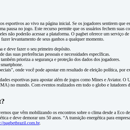
ntos esportivos ao vivo na página inicial. Se os jogadores sentirem que
r uma pausa no jogo. Este recurso permite que os usuários fechem suas
eles não poderão acessar a plataforma. O pagbet oferece um serviço de 
de fazer levantamento de seus ganhos a qualquer momento.
ma e deve fazer o seu primeiro depósito.
 das suas preferências pessoais e necessidades específicas.
 também prioriza a segurança e proteção dos dados dos jogadores.
a smartphone.
eciais", onde você pode apostar em resultado de eleição política, por 
lidades esportivas para apostar além de jogos como Mines e Aviator. 
(MMA) no mundo. Com eventos realizados em todo o globo e lutadores d
t?
governos que vêm mobilizando os encontros sobre o clima desde a Eco de
rgética e deve demorar uns 50 anos. “A transição energética para empr
s://pagbetbrazil.com.br
.