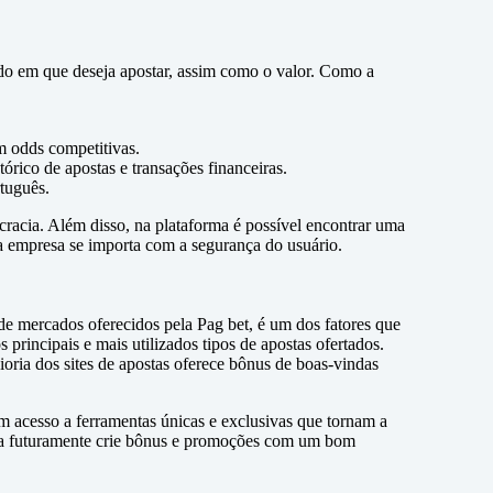
cado em que deseja apostar, assim como o valor. Como a
m odds competitivas.
rico de apostas e transações financeiras.
rtuguês.
cracia. Além disso, na plataforma é possível encontrar uma
a empresa se importa com a segurança do usuário.
 de mercados oferecidos pela Pag bet, é um dos fatores que
principais e mais utilizados tipos de apostas ofertados.
ria dos sites de apostas oferece bônus de boas-vindas
têm acesso a ferramentas únicas e exclusivas que tornam a
esa futuramente crie bônus e promoções com um bom