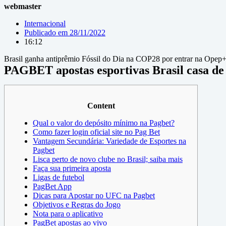
webmaster
Internacional
Publicado em
28/11/2022
16:12
Brasil ganha antiprêmio Fóssil do Dia na COP28 por entrar na Opep
PAGBET apostas esportivas Brasil casa de 
Content
Qual o valor do depósito mínimo na Pagbet?
Como fazer login oficial site no Pag Bet
Vantagem Secundária: Variedade de Esportes na
Pagbet
Lisca perto de novo clube no Brasil; saiba mais
Faça sua primeira aposta
Ligas de futebol
PagBet App
Dicas para Apostar no UFC na Pagbet
Objetivos e Regras do Jogo
Nota para o aplicativo
PagBet apostas ao vivo