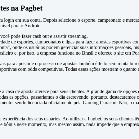
tes na Pagbet
 faça login em sua conta. Depois selecione o esporte, campeonato e mer
onível para o Android.
ocê pode fazer cash out e assistir streaming.
dade de esportes, campeonatos e ligas para fazer apostas esportivas co
nta", onde os usuários podem gerenciar suas informações pessoais, histó
ileiro e, por isso, a empresa funciona no Brasil e oferece o site em Po
as para apostar e o processo de apostas também é feito sem muita buro
 esportivas com odds competitivas. Todas essas ações mostram o quanto 
e a casa de aposta oferece para seus clientes. A grande gama de opções
das as opções, passaríamos o dia escrevendo, portanto, destacaremos os 
mento, sendo licenciada oficialmente pela Gaming Curacao. Não, a maio
 experiência dos seus usuários. Ao utilizar a Pagbet, os seus clientes 
ferece bônus neste momento, mas mesmo assim, nada impede que a empr