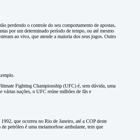
 estão perdendo o controle do seu comportamento de apostas,
 contas por um determinado período de tempo, ou até mesmo
stream ao vivo, que atende a maioria dos seus jogos. Outro
exemplo.
O Ultimate Fighting Championship (UFC) é, sem dúvida, uma
e várias nações, o UFC reúne milhões de fãs e
 1992, que ocorreu no Rio de Janeiro, até a COP deste
esa de petróleo é uma metamorfose ambulante, tem que