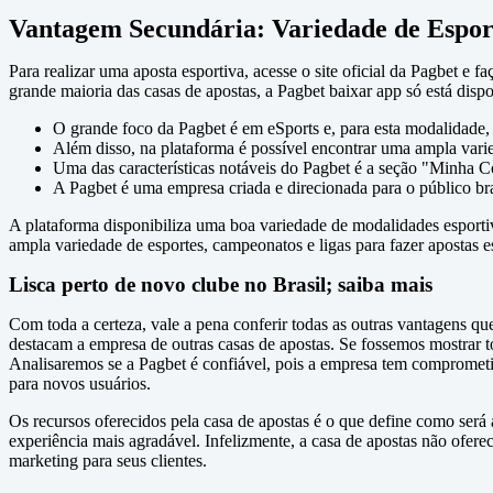
Vantagem Secundária: Variedade de Espor
Para realizar uma aposta esportiva, acesse o site oficial da Pagbet e
grande maioria das casas de apostas, a Pagbet baixar app só está disp
O grande foco da Pagbet é em eSports e, para esta modalidade, v
Além disso, na plataforma é possível encontrar uma ampla varie
Uma das características notáveis do Pagbet é a seção "Minha Co
A Pagbet é uma empresa criada e direcionada para o público bras
A plataforma disponibiliza uma boa variedade de modalidades esportiv
ampla variedade de esportes, campeonatos e ligas para fazer apostas
Lisca perto de novo clube no Brasil; saiba mais
Com toda a certeza, vale a pena conferir todas as outras vantagens qu
destacam a empresa de outras casas de apostas. Se fossemos mostrar to
Analisaremos se a Pagbet é confiável, pois a empresa tem comprometi
para novos usuários.
Os recursos oferecidos pela casa de apostas é o que define como será a
experiência mais agradável. Infelizmente, a casa de apostas não o
marketing para seus clientes.