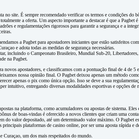
ta no site. É sempre recomendado verificar os termos e condições do b
 totalmente a oferta. Um aspecto importante a destacar é que a Pagbet é
rões e regulamentações rigorosos para garantir a segurança e a integri
eiras.
ndamos a Pagbet para apostadores iniciantes que estão satisfeitos com
uraçao e adota todas as medidas de segurança necessárias.
tar, incluindo o Campeonato Brasileiro, Mundial Sub-20, Libertadores
ade na Pagbet.
 novos apostadores, e classificamos com a pontuação final de 4 de 5 e
a, deixamos nossa opinião final. O Pagbet deixou apenas um método com
oferecer apenas o pix como única opção. Isso se deve a sua regulamentaç
per intuitivo, entregando diversas modalidades esportivas e opções de
 apostas na plataforma, como acumuladores ou apostas de sistema. Eles 
O bônus de boas-vindas é oferecido a novos clientes que criam uma con
m do valor depositado, até um determinado valor máximo. O Pagbet est
 principais plataformas de casino online, por ser uma aposta rápida e 
 de Curaçao, um dos mais respeitados do mundo.