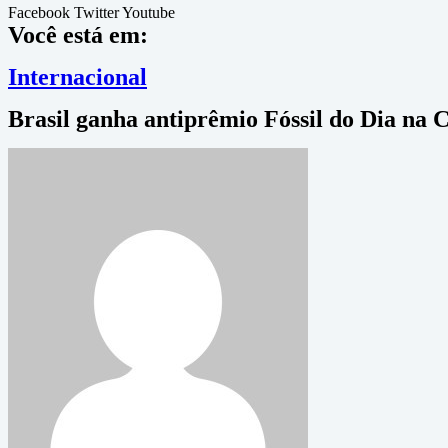
Facebook
Twitter
Youtube
Você está em:
Internacional
Brasil ganha antiprêmio Fóssil do Dia na