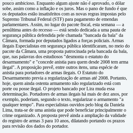
pouco ambicioso. Enquanto algum ajuste não é aprovado, o dólar
sobe, assim como a inflação e os juros. Mas o pano de fundo é que
os deputados estão insatisfeitos com as novas regras impostas pelo
Supremo Tribunal Federal (STF) para pagamento de emendas
parlamentares. Assim, no lugar do pacote fiscal, esta semana — a
penúltima antes do recesso — está sendo dedicada a uma pauta de
segurança pública defendida pele chamada "bancada da bala" da
Câmara, formada por deputados ligados a forças policiais. Armas
ilegais Especialistas em segurança pública identificaram, no meio do
pacote da Câmara, uma proposta patrocinada pela bancada da bala,
que, nas palavras dos estudiosos "desmonta o estatuto do
desarmamento" e "concede anistia para quem desde 2008 tem arma
ilegal". A proposição prevê, entre outros itens, uma espécie de
anistia para portadores de armas ilegais. O Estatuto do
Desarmamento previa a regularização de armas até 2008. Portanto,
hoje, quem ainda ostenta armamento não regularizado está com
porte ou posse ilegal. O projeto bancado por Lira muda essa
determinação. Portadores de armas ilegais há mais de dez anos, por
exemplo, poderiam, segundo o texto, regularizar o armamento "a
qualquer tempo". Para especialistas ouvidos pelo blog da Daniela
Lima, trata-se de uma anistia que pode beneficiar principalmente o
crime organizado. A proposta prevê ainda a ampliação da validade
do registro de armas 3 para 10 anos, dilatando portando os prazos
para revisão dos dados do portador.