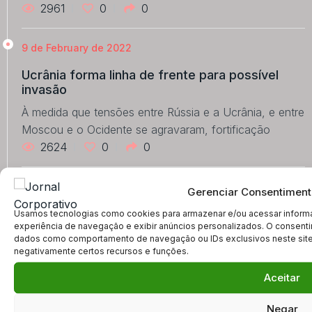
2961
0
0
9 de February de 2022
Ucrânia forma linha de frente para possível
invasão
À medida que tensões entre Rússia e a Ucrânia, e entre
Moscou e o Ocidente se agravaram, fortificação
2624
0
0
10 de February de 2022
Gerenciar Consentiment
STF vota por arquivar inquérito de Renan
Usamos tecnologias como cookies para armazenar e/ou acessar informa
experiência de navegação e exibir anúncios personalizados. O consenti
Calheiros…
dados como comportamento de navegação ou IDs exclusivos neste site. 
PGR pediu o encerramento do caso, mas desistiu,
negativamente certos recursos e funções.
disse que o requerimento foi enviado por equívoco e
Aceitar
que
2517
0
0
Negar